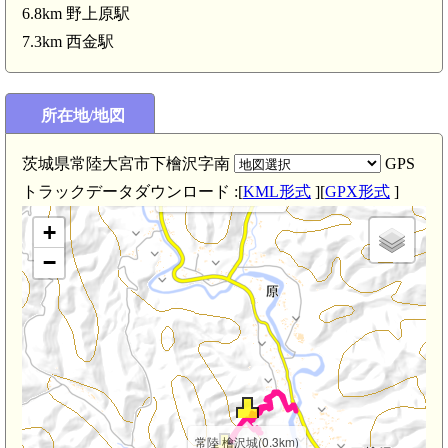
6.8km 野上原駅
7.3km 西金駅
所在地/地図
茨城県常陸大宮市下檜沢字南
GPS
常陸 上檜沢田尻城(2.2km)
トラックデータダウンロード :[
KML形式
][
GPX形式
]
常陸 上檜沢館(2.2km)
+
−
常陸 檜沢城(0.3km)