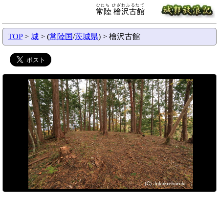
ひたち ひざわふるたて
常陸 檜沢古館
TOP
>
城
> (
常陸国
/
茨城県
) > 檜沢古館