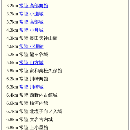
3.2km
常陸 高部向館
常陸 小瀬城(3.7km)
3.7km
常陸 小瀬城
3.7km
常陸 高部城
4.3km
常陸 小舟城
4.3km 常陸 長田天神山館
4.6km
常陸 小瀬館
常陸 小瀬館(4.6km)
5.2km 常陸 龍ヶ谷城
5.6km
常陸 山方城
5.8km 常陸 家和楽松久保館
6.2km 常陸 川崎向館
6.3km
常陸 川崎城
6.4km 常陸 西野内古館城
6.2km)
6.6km 常陸 柚河内館
6.7km 常陸 北塩子向ノ入城
常陸 川崎城(6.3km)
6.8km 常陸 大岩古内城
常陸
6.8km 常陸 上小屋館