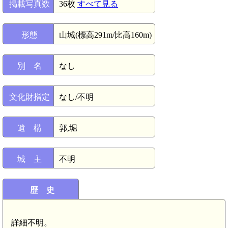
掲載写真数
36枚
すべて見る
形態
山城(標高291m/比高160m)
別 名
なし
文化財指定
なし/不明
遺 構
郭,堀
城 主
不明
歴 史
詳細不明。