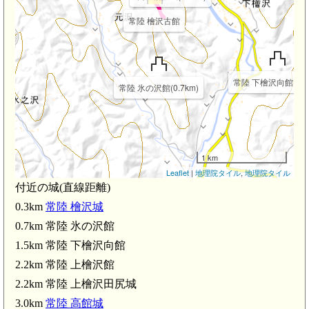
常陸 檜沢古館
常陸 下檜沢向館(1.5
常陸 氷の沢館(0.7km)
1 km
Leaflet
|
地理院タイル
,
地理院タイル
付近の城(直線距離)
0.3km
常陸 檜沢城
0.7km 常陸 氷の沢館
1.5km 常陸 下檜沢向館
2.2km 常陸 上檜沢館
2.2km 常陸 上檜沢田尻城
常陸 高館城(3.0km)
3.0km
常陸 高館城