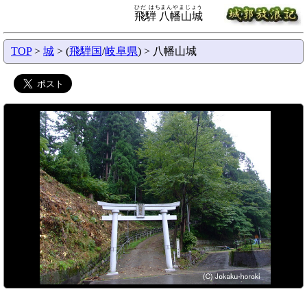
ひだ はちまんやまじょう
飛騨 八幡山城
TOP
>
城
> (
飛騨国
/
岐阜県
) > 八幡山城