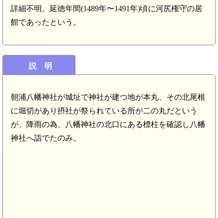
詳細不明。延徳年間(1489年〜1491年)頃に河尻権守の居
館であったという。
説 明
飛騨 土城(8.9km)
朝浦八幡神社が城址で神社が建つ地が本丸、その北尾根
に堀切があり摂社が祭られている所が二の丸だという
が、降雨の為、八幡神社の北口にある標柱を確認し八幡
漆山駅(8.2km)
神社へ詣でたのみ。