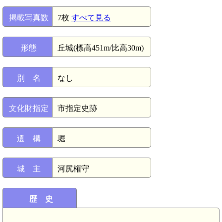
掲載写真数
7枚
すべて見る
形態
丘城(標高451m/比高30m)
別 名
なし
文化財指定
市指定史跡
遺 構
堀
城 主
河尻権守
歴 史