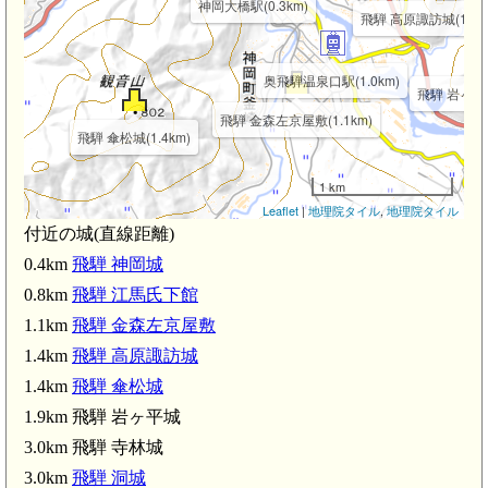
神岡大橋駅(0.3km)
飛騨 高原諏訪城(1.4k
奥飛騨温泉口駅(1.0km)
飛騨 岩ヶ平城
飛騨 金森左京屋敷(1.1km)
飛騨 傘松城(1.4km)
1 km
Leaflet
|
地理院タイル
,
地理院タイル
付近の城(直線距離)
0.4km
飛騨 神岡城
0.8km
飛騨 江馬氏下館
1.1km
飛騨 金森左京屋敷
1.4km
飛騨 高原諏訪城
1.4km
飛騨 傘松城
1.9km 飛騨 岩ヶ平城
3.0km 飛騨 寺林城
3.0km
飛騨 洞城