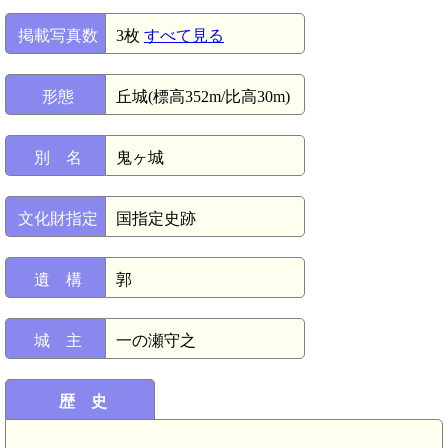
掲載写真数
3枚
すべて見る
形態
丘城(標高352m/比高30m)
別 名
鬼ヶ城
文化財指定
国指定史跡
遺 構
郭
城 主
一の瀬守之
歴 史