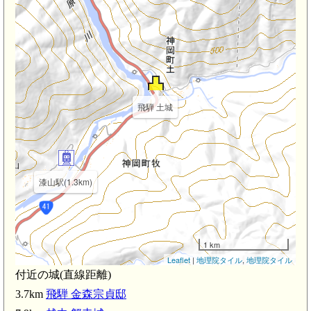
飛騨 土城
漆山駅(1.3km)
1 km
Leaflet
|
地理院タイル
,
地理院タイル
付近の城(直線距離)
3.7km
飛騨 金森宗貞邸