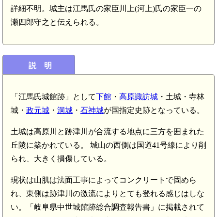
詳細不明。城主は江馬氏の家臣川上(河上)氏の家臣一の
瀬四郎守之と伝えられる。
説 明
「江馬氏城館跡」として
下館
・
高原諏訪城
・土城・寺林
城・
政元城
・
洞城
・
石神城
が国指定史跡となっている。
土城は高原川と跡津川が合流する地点に三方を囲まれた
丘陵に築かれている。 城山の西側は国道41号線により削
られ、大きく損傷している。
現状は山肌は法面工事によってコンクリートで固めら
れ、東側は跡津川の激流によりとても登れる感じはしな
い。「岐阜県中世城館跡総合調査報告書」に掲載されて