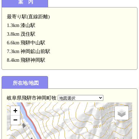
案 内
最寄り駅(直線距離)
1.3km 漆山駅
3.8km 茂住駅
6.6km 飛騨中山駅
7.3km 神岡鉱山前駅
7km)
8.4km 飛騨神岡駅
所在地/地図
岐阜県飛騨市神岡町牧
+
−