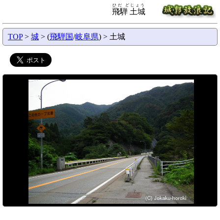
ひだ どじょう
飛騨 土城
TOP
>
城
> (
飛騨国
/
岐阜県
) > 土城