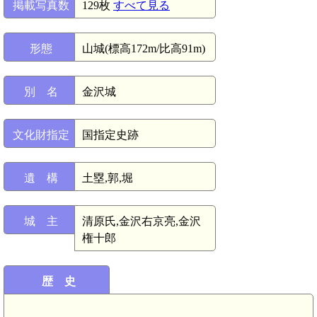
掲載写真数
129枚
すべて見る
形態
山城(標高172m/比高91m)
別 名
金沢城
文化財指定
国指定史跡
遺 構
土塁,郭,堀
城 主
清原氏,金沢右京亮,金沢
権十郎
歴 史