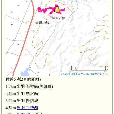
出羽 金沢柵
1 km
Leaflet
|
地理院タイル
,
地理院タイル
付近の城(直線距離)
1.7km 出羽 石神館(美郷町)
出羽 杉沢館(2.1km)
2.1km 出羽 杉沢館
3.2km 出羽 飯詰城
4.5km
出羽 真壁館