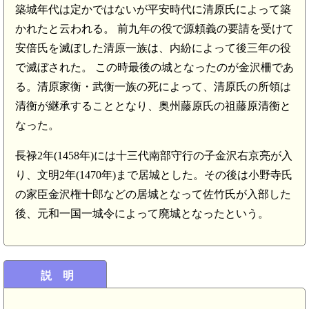
築城年代は定かではないが平安時代に清原氏によって築
かれたと云われる。 前九年の役で源頼義の要請を受けて
安倍氏を滅ぼした清原一族は、内紛によって後三年の役
で滅ぼされた。 この時最後の城となったのが金沢柵であ
る。清原家衡・武衡一族の死によって、清原氏の所領は
清衡が継承することとなり、奥州藤原氏の祖藤原清衡と
なった。
長禄2年(1458年)には十三代南部守行の子金沢右京亮が入
り、文明2年(1470年)まで居城とした。その後は小野寺氏
の家臣金沢権十郎などの居城となって佐竹氏が入部した
後、元和一国一城令によって廃城となったという。
説 明