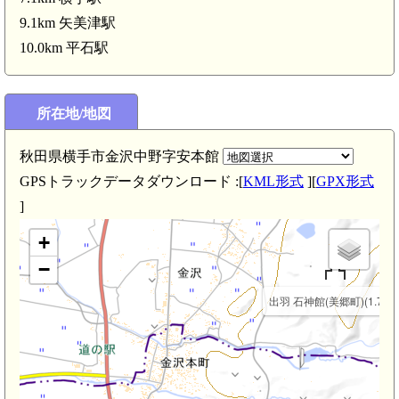
9.1km 矢美津駅
10.0km 平石駅
所在地/地図
秋田県横手市金沢中野字安本館
GPSトラックデータダウンロード :[
KML形式
][
GPX形式
]
+
−
出羽 石神館(美郷町)(1.7km