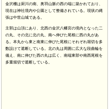
金沢柵は厨川の南、奥羽山脈の西の端に築かれており、
現在は神社境内や公園として整備されている。現状の縄
張は中世山城である。
主郭は山頂にあり、北西の金沢八幡宮の境内となった二
の丸、その北に北の丸、南へ伸びた尾根に西の丸があ
る。本丸から東と南東に伸びた尾根にそれぞれ堀切を多
数設けて遮断している。北の丸は周囲に広大な段曲輪を
備え、南に伸びた西の丸は広く、南端東部や南西尾根を
出羽 
多重堀切で遮断している。
出羽 砂館(8.5km)
山館(8.0km)