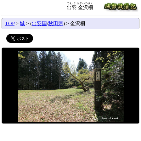
でわ かねざわのさく
出羽 金沢柵
TOP
>
城
> (
出羽国
/
秋田県
) > 金沢柵