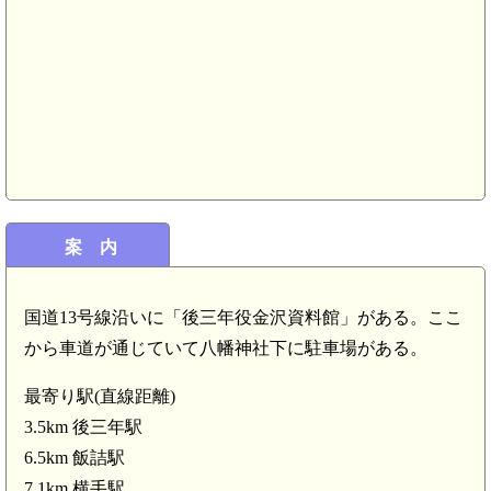
案 内
国道13号線沿いに「後三年役金沢資料館」がある。ここ
から車道が通じていて八幡神社下に駐車場がある。
最寄り駅(直線距離)
出羽 鎧ヶ崎城(4.6km)
3.5km 後三年駅
6.5km 飯詰駅
7.1km 横手駅