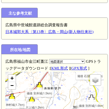
備後 津之郷足利義昭御所(4.3km)
備後 串山城(4.1km)
主な参考文献
備後 小森館(4.
広島県中世城館遺跡総合調査報告書
日本城郭大系〈第13巻〉広島・岡山(新人物往来社)
所在地/地図
備後 片山城
備後赤坂駅(2.6km)
広島県福山市金江町藁江
GPSトラ
ックデータダウンロード :[
KML形式
][
GPX形式
]
備後 石淵城(2.3km)
+
−
備後 安井城(1.5km)
備後 神村城(1.7km)
備後 別所城(1.6km)
備後 川上城(1.2km)