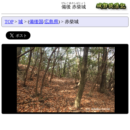
びんご あかしばじょう
備後 赤柴城
TOP
>
城
> (
備後国
/
広島県
) > 赤柴城