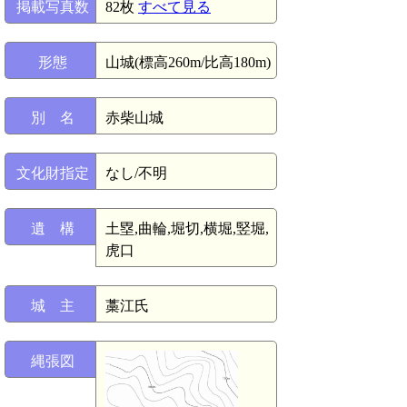
掲載写真数
82枚
すべて見る
形態
山城(標高260m/比高180m)
別 名
赤柴山城
文化財指定
なし/不明
遺 構
土塁,曲輪,堀切,横堀,竪堀,
虎口
城 主
藁江氏
縄張図