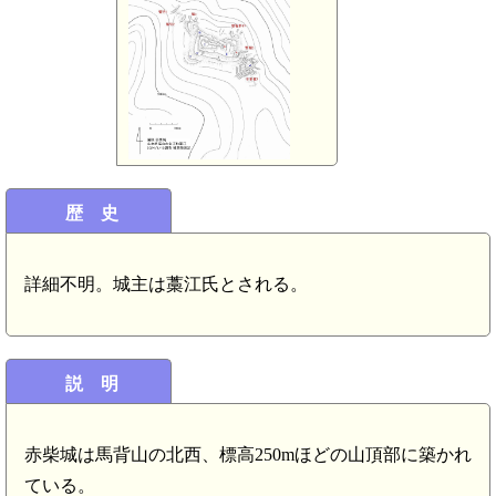
歴 史
詳細不明。城主は藁江氏とされる。
説 明
赤柴城は馬背山の北西、標高250mほどの山頂部に築かれ
ている。