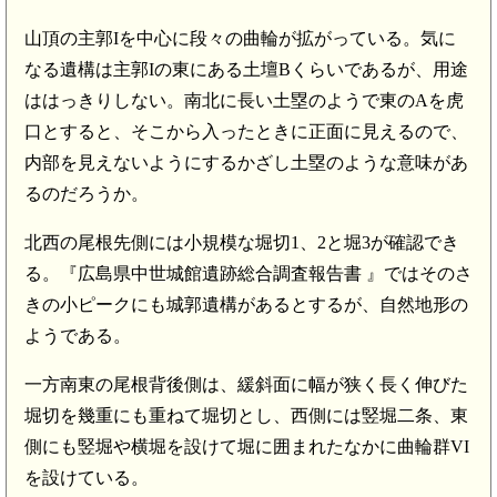
山頂の主郭Iを中心に段々の曲輪が拡がっている。気に
なる遺構は主郭Iの東にある土壇Bくらいであるが、用途
ははっきりしない。南北に長い土塁のようで東のAを虎
口とすると、そこから入ったときに正面に見えるので、
内部を見えないようにするかざし土塁のような意味があ
るのだろうか。
北西の尾根先側には小規模な堀切1、2と堀3が確認でき
る。『広島県中世城館遺跡総合調査報告書 』ではそのさ
きの小ピークにも城郭遺構があるとするが、自然地形の
ようである。
一方南東の尾根背後側は、緩斜面に幅が狭く長く伸びた
堀切を幾重にも重ねて堀切とし、西側には竪堀二条、東
側にも竪堀や横堀を設けて堀に囲まれたなかに曲輪群VI
を設けている。