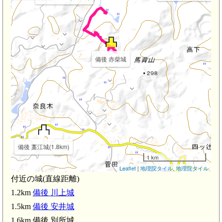
備後 赤柴城
備後 藁江城(1.8km)
1 km
Leaflet
|
地理院タイル
,
地理院タイル
付近の城(直線距離)
1.2km
備後 川上城
1.5km
備後 安井城
1.6km 備後 別所城