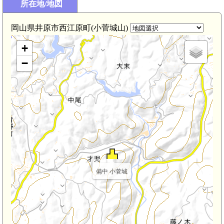
所在地/地図
備中 法雲山城(2.9km)
備中 岩崎城
岡山県井原市西江原町(小菅城山)
+
−
備中 小菅城