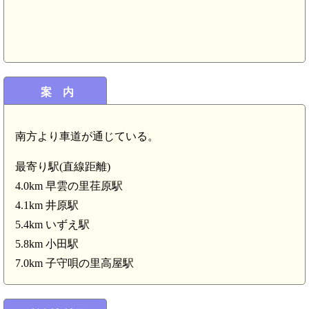
案 内
備中 星田茶臼山城(4.9km)
南方より車道が通じている。
最寄り駅(直線距離)
備中 金黒山城(
4.0km 早雲の里荏原駅
4.1km 井原駅
5.4km いずえ駅
5.8km 小田駅
7.0km 子守唄の里高屋駅