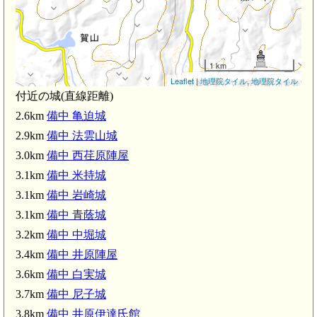
1 km
Leaflet
|
地理院タイル
,
地理院タイル
北条早雲と父盛定の墓(法泉寺)(2.1
付近の城(直線距離)
2.6km
備中 亀迫城
2.9km
備中 法雲山城
備中 亀迫城(2.6km)
3.0km
備中 西荏原陣屋
m)
備中 米持城(3.
3.1km
備中 米持城
備中 青蔭城(3.1km)
備中 西荏原陣屋(3.0km)
3.1km
備中 岩崎城
備中 中堀城(3.2km)
3.1km
備中 青蔭城
備中 白実城(3.6km)
早雲
3.2km
備中 中堀城
備中 井原伊達氏館(3.8km)
3.4km
備中 井原陣屋
井原駅(4.1km)
3.6km
備中 白実城
3.7km
備中 尼子城
6km)
3.8km
備中 井原伊達氏館