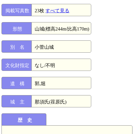
掲載写真数
23枚
すべて見る
形態
山城(標高244m/比高170m)
別 名
小菅山城
文化財指定
なし/不明
遺 構
郭,堀
城 主
那須氏(荏原氏)
歴 史