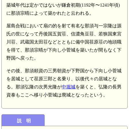
築城年代は定かではないが鎌倉初期(1192年〜1241年頃)
に那須宗晴によって築かれたと云われる。
屋島合戦において扇の的を射て有名な那須与一宗隆は源
氏の世になって丹後国五賀荘、信濃角豆荘、若狭国東宮
川荘、武蔵国太田荘などとともに備中国荏原荘の地頭職
を得て、那須宗晴が下向し小菅城を築いたが間もなく下
野国へ戻った。
その後、那須頼資の三男朝資が下野国から下向し小菅城
を居城として荏原三郎と名乗り、以後代々の居城とな
る。那須弘隆の次男光隆が
中堀城
を築くと、弘隆の長男
資泰もここへ移り小菅城は廃城となったという。
説 明