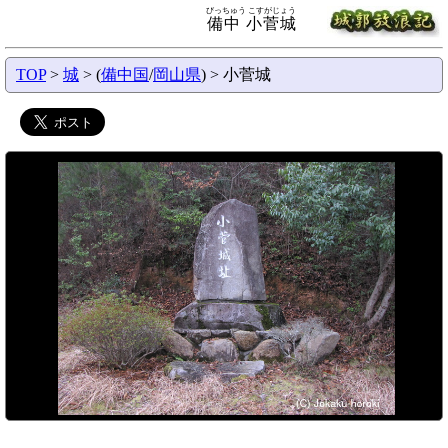
びっちゅう こすがじょう
備中 小菅城
TOP
>
城
> (
備中国
/
岡山県
) > 小菅城