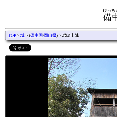
びっち
備
TOP
>
城
> (
備中国
/
岡山県
) > 岩崎山陣