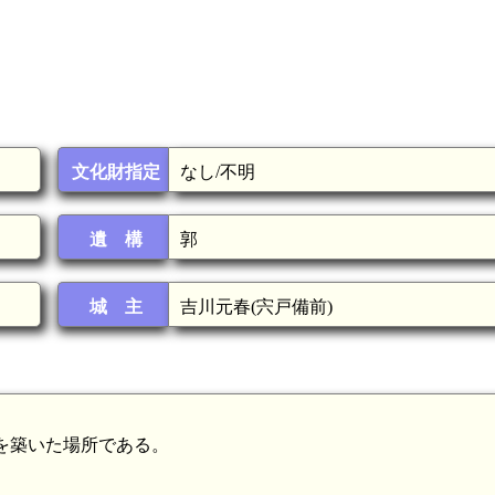
文化財指定
なし/不明
遺 構
郭
城 主
吉川元春(宍戸備前)
が陣を築いた場所である。