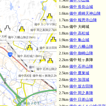
1.5km
備中 小山城
1.6km
備中 長良山城
1.6km
備中 甫崎天神山陣
1.7km
備中 報恩寺山陣
備中 カジヤマ陣(3.0km)
1.7km 備中 大崎城
備中 岡之鼻陣(2.7km)
1.8km
備中 高松城
 大崎城(1.7km)
備中 八幡山陣(2.0km)
1.5km)
1.9km
備中 亀山城
2.0km
備中 八幡山陣
備中 坂古田陣(2.7km)
2.1km
備中 御崎山陣
備中 高松城(1.8km)
2.2km 備中 蛙ヶ鼻陣
2.4km
備中 石井山陣
備中 御崎山陣(2.1km)
備中 石井山陣(2.4km)
2.5km
備中 鷹巣城
備中高松駅(1.7km)
備中 蛙ヶ鼻陣(2.2km)
2.6km
備中 加茂城
2.7km
備中 坂古田陣
2.7km
備中 岡之鼻陣
備中 鼓山陣(3.1km)
2.9km
備中 日差山城