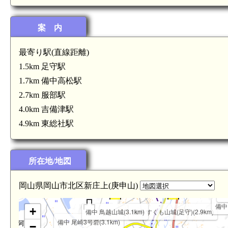
案 内
最寄り駅(直線距離)
1.5km 足守駅
1.7km 備中高松駅
2.7km 服部駅
4.0km 吉備津駅
4.9km 東総社駅
所在地/地図
岡山県岡山市北区新庄上(庚申山)
備
備中
+
備中 鳥越山城(3.1km)
備中 すくも山城(足守)(2.9km)
備中 尾崎3号砦(3.1km)
−