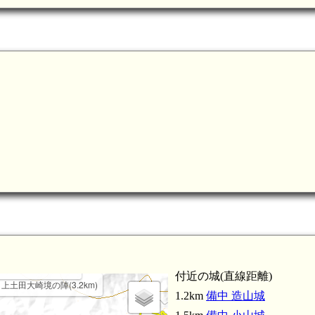
中 下足守A陣(3.3km)
付近の城(直線距離)
 上土田大崎境の陣(3.2km)
1.2km
備中 造山城