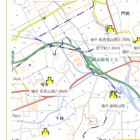
備中 報恩寺山陣(1.7km)
足守駅(1.5km)
備中
備中 小山城(
部駅(2.7km)
備中 長良山城(1.6km)
備中 岩崎山陣
国府(2.7km)