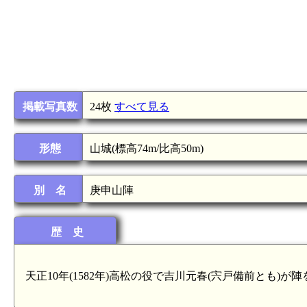
掲載写真数
24枚
すべて見る
形態
山城(標高74m/比高50m)
別 名
庚申山陣
歴 史
天正10年(1582年)高松の役で吉川元春(宍戸備前とも)