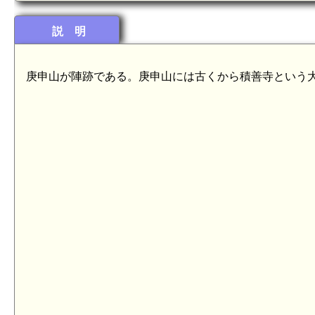
説 明
庚申山が陣跡である。庚申山には古くから積善寺という