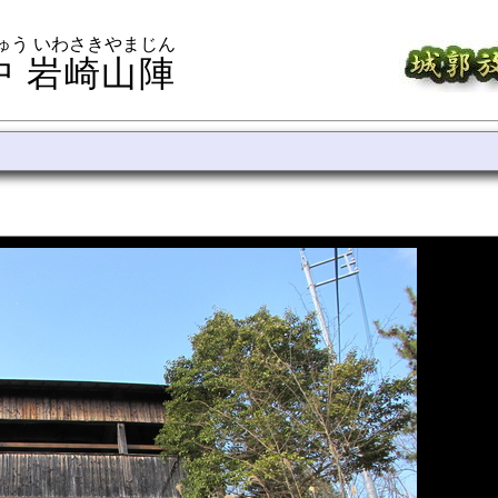
ゅう いわさきやまじん
中 岩崎山陣