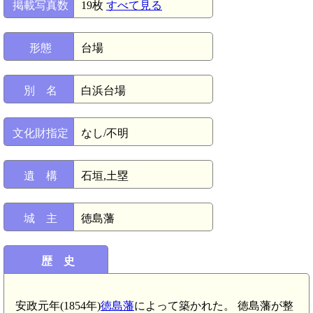
掲載写真数
19枚
すべて見る
形態
台場
別 名
白浜台場
文化財指定
なし/不明
遺 構
石垣,土塁
城 主
徳島藩
歴 史
安政元年(1854年)
徳島藩
によって築かれた。 徳島藩が整