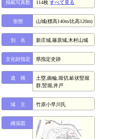
掲載写真数
114枚
すべて見る
形態
山城(標高140m/比高120m)
別 名
新庄城,篠原城,木村山城
文化財指定
県指定史跡
遺 構
土塁,曲輪,堀切,畝状竪堀
群,竪堀,井戸
城 主
竹原小早川氏
縄張図