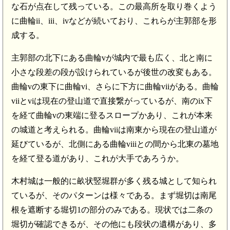
な石が点在して残っている。この最高所を取り巻くよう
に曲輪ii、iii、ivなどが続いており、これらが主郭部を形
成する。
主郭部の北下にある曲輪vが城内で最も広く、北と南に
小さな段差の段が設けられているが後世の改変もある。
曲輪vの東下に曲輪vi、さらに下方に曲輪viiがある。曲輪
viiとviは現在の登山道で直接繋がっているが、南のix下
を経て曲輪vの東端に登るスロープかあり、これが本来
の城道と考えられる。曲輪viiは南東から現在の登山道が
延びているが、北側にある曲輪viiiとの間から北東の墓地
を経て登る道があり、これが大手であろうか。
木村城は一般的に畝状竪堀群が多く残る城として知られ
ているが、そのパターンは様々である。まず堀切は南尾
根を遮断する堀切1の部分のみである。現状では二条の
堀切が確認できるが、その他にも段状の遺構があり、多