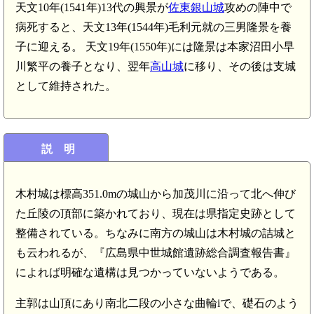
天文10年(1541年)13代の興景が
佐東銀山城
攻めの陣中で
病死すると、天文13年(1544年)毛利元就の三男隆景を養
子に迎える。 天文19年(1550年)には隆景は本家沼田小早
川繁平の養子となり、翌年
高山城
に移り、その後は支城
として維持された。
説 明
木村城は標高351.0mの城山から加茂川に沿って北へ伸び
た丘陵の頂部に築かれており、現在は県指定史跡として
整備されている。ちなみに南方の城山は木村城の詰城と
も云われるが、『広島県中世城館遺跡総合調査報告書』
によれば明確な遺構は見つかっていないようである。
主郭は山頂にあり南北二段の小さな曲輪iで、礎石のよう