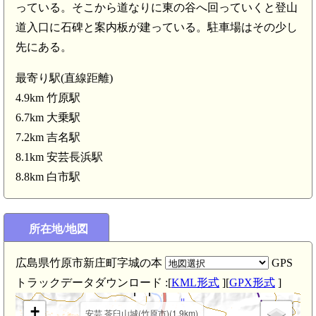
っている。そこから道なりに東の谷へ回っていくと登山
道入口に石碑と案内板が建っている。駐車場はその少し
先にある。
最寄り駅(直線距離)
4.9km 竹原駅
6.7km 大乗駅
7.2km 吉名駅
8.1km 安芸長浜駅
8.8km 白市駅
所在地/地図
広島県竹原市新庄町字城の本
GPS
トラックデータダウンロード :[
KML形式
][
GPX形式
]
+
安芸 茶臼山城(竹原市)(1.9km)