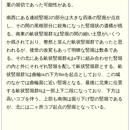
重の堀切であった可能性がある。
南西にある連続竪堀2の部分は大きな四条の竪堀が点在
し、その間の尾根部分に鋭角になった竪堀状の遺構が残
る。南東の畝状竪堀群3は竪堀の間の細い土塁がいくつ
か残されており、整然と並んだ畝状竪堀群であったと思
われるが、後世の改変もあって明瞭な竪堀は数条であ
る。その北にある畝状竪堀群4はu字に組み合わせた竪堀
の内と外にそれぞれ竪堀を配して畝状竪堀群とする。畝
状竪堀群5は曲輪ixの下方8mを起点としており、この城
のなかでは曲輪面に近い竪堀となる。最後に北東に位置
する畝状竪堀群6は一部上下二段になっており、下方は
高いコブを伴う。上部も南側は掘り下げ型の竪堀である
が、北には二ヶ所コブ起点の竪堀となっている。