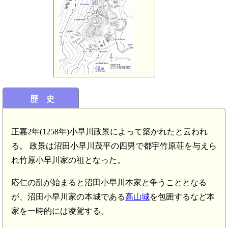
歴 史
正嘉2年(1258年)小早川政景によって築かれたと云われ
る。 政景は沼田小早川茂平の四男で都宇竹原荘を与えら
れ竹原小早川家の祖となった。
応仁の乱が始まると沼田小早川本家と争うこととなる
が、沼田小早川家の本城である
高山城
を包囲するなど本
家を一時的には凌駕する。