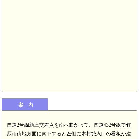
.5km)
安芸 龍王山城(6.8km)
安芸 薬師城(6.7km)
案 内
国道2号線新庄交差点を南へ曲がって、国道432号線で竹
5.9km)
原市街地方面に南下すると左側に木村城入口の看板が建