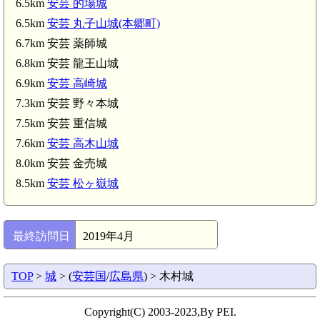
6.5km
安芸 的場城
6.5km
安芸 丸子山城(本郷町)
6.7km 安芸 薬師城
6.8km 安芸 龍王山城
6.9km
安芸 高崎城
7.3km 安芸 野々本城
7.5km 安芸 重信城
7.6km
安芸 高木山城
8.0km 安芸 金売城
8.5km
安芸 松ヶ嶽城
最終訪問日
2019年4月
TOP
>
城
> (
安芸国
/
広島県
) > 木村城
Copyright(C) 2003-2023,By PEI.