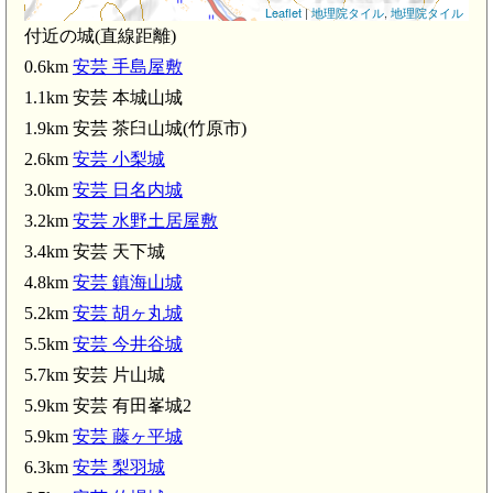
Leaflet
|
地理院タイル
,
地理院タイル
付近の城(直線距離)
0.6km
安芸 手島屋敷
1.1km 安芸 本城山城
1.9km 安芸 茶臼山城(竹原市)
2.6km
安芸 小梨城
3.0km
安芸 日名内城
3.2km
安芸 水野土居屋敷
3.4km 安芸 天下城
4.8km
安芸 鎮海山城
5.2km
安芸 胡ヶ丸城
5.5km
安芸 今井谷城
安芸
5.7km 安芸 片山城
5.9km 安芸 有田峯城2
竹原駅(4.9k
5.9km
安芸 藤ヶ平城
6.3km
安芸 梨羽城