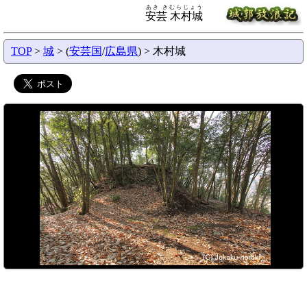
あき きむらじょう
安芸 木村城
TOP
>
城
> (
安芸国
/
広島県
) > 木村城