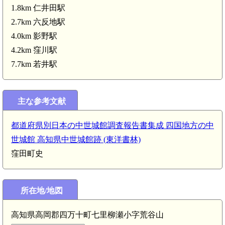
1.8km 仁井田駅
2.7km 六反地駅
4.0km 影野駅
土佐 川ノ内城(5.4km)
4.2km 窪川駅
7.7km 若井駅
主な参考文献
都道府県別日本の中世城館調査報告書集成 四国地方の中
世城館 高知県中世城館跡 (東洋書林)
窪田町史
所在地/地図
高知県高岡郡四万十町七里柳瀬小字荒谷山
土佐 勝賀野城(2.7km)