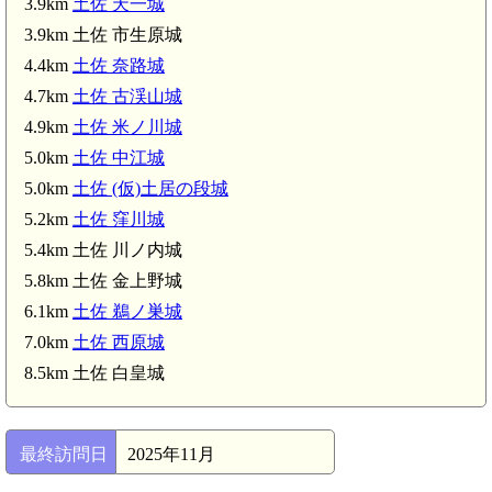
3.9km
土佐 天一城
3.9km 土佐 市生原城
4.4km
土佐 奈路城
土佐 窪川城(5.2km)
4.7km
土佐 古渓山城
4.9km
土佐 米ノ川城
5.0km
土佐 中江城
土佐 金上野城(5.8km)
5.0km
土佐 (仮)土居の段城
5.2km
土佐 窪川城
5.4km 土佐 川ノ内城
5.8km 土佐 金上野城
)
6.1km
土佐 鵜ノ巣城
7.0km
土佐 西原城
8.5km 土佐 白皇城
最終訪問日
2025年11月