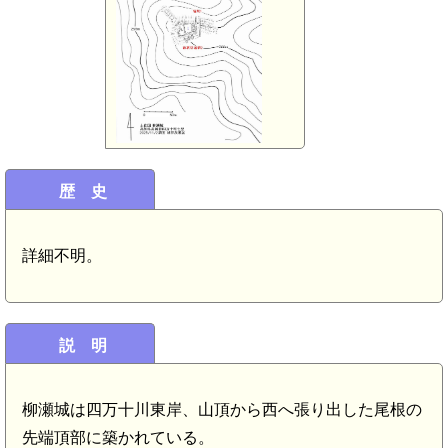
歴 史
詳細不明。
説 明
柳瀬城は四万十川東岸、山頂から西へ張り出した尾根の
先端頂部に築かれている。