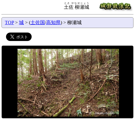
とさ やなせじょう
土佐 柳瀬城
TOP
>
城
> (
土佐国
/
高知県
) > 柳瀬城