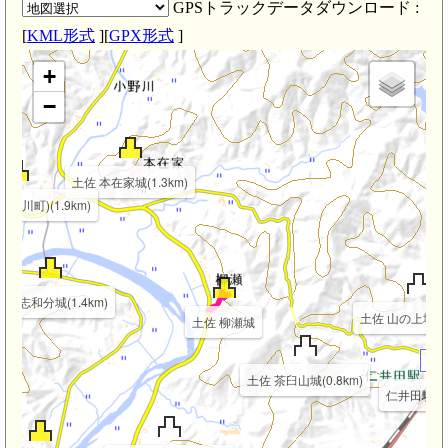
GPSトラックデータダウンロード :
[
KML形式
][
GPX形式
]
+
−
土佐 本在家城(1.3km)
(窪川町)(1.9km)
土佐 志和分城(1.4km)
土佐 山の上城(1.
土佐 柳瀬城
土佐 茶臼山城(0.8km)
仁井田駅(1.