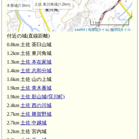
土佐 東川角城(1.2km)
 青木番城(1.9km)
1 km
Leaflet
|
地理院タイル
,
地理院タイル
付近の城(直線距離)
0.8km 土佐 茶臼山城
土佐 中越城(2.7
1.2km 土佐 東川角城
km)
1.3km
土佐 本在家城
1.4km
土佐 志和分城
1.6km 土佐 山の上城
1.9km
土佐 青木番城
1.9km
土佐 影山城(窪川町)
2.4km
土佐 西の川城
土佐 天一城(3.9km)
2.7km
土佐 勝賀野城
2.7km
土佐 中越城
窪川駅(4.2km)
3.2km 土佐 宮内城
佐 古渓山城(4.7km)