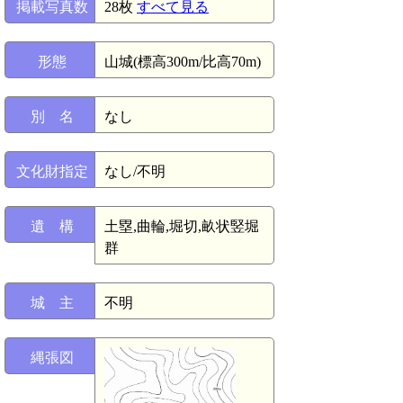
掲載写真数
28枚
すべて見る
形態
山城(標高300m/比高70m)
別 名
なし
文化財指定
なし/不明
遺 構
土塁,曲輪,堀切,畝状竪堀
群
城 主
不明
縄張図