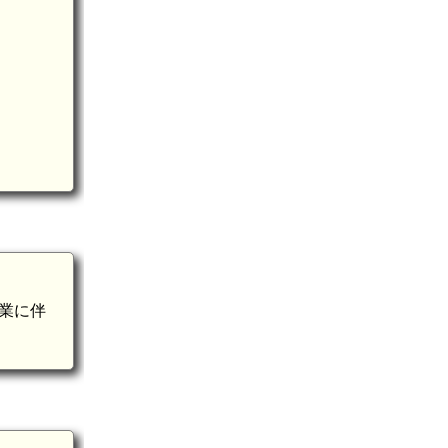
土佐 弁天崎砦(6.8km)
業に伴
土佐 中山城(6.4km)
土佐 池南城(7.0km)