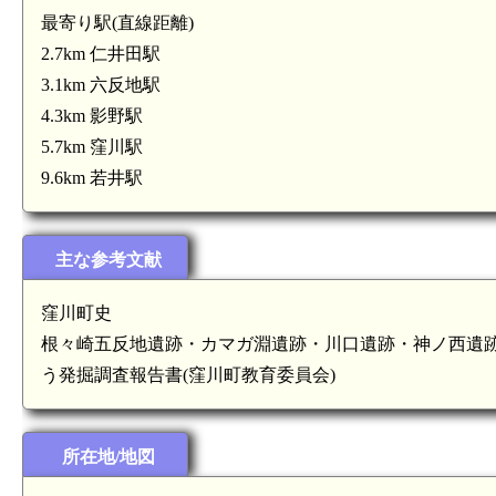
最寄り駅(直線距離)
2.7km 仁井田駅
3.1km 六反地駅
4.3km 影野駅
5.7km 窪川駅
9.6km 若井駅
主な参考文献
窪川町史
根々崎五反地遺跡・カマガ淵遺跡・川口遺跡・神ノ西遺跡
う発掘調査報告書(窪川町教育委員会)
影野駅(4.3km)
所在地/地図