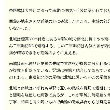
奈路城は大井川に沿って南北に伸びた丘陵に築かれてお
西麓の地主さんや近隣の方に確認したところ、南城の部
いなかった。
北城は標高300m付近にある単郭の城で南北に長くやや
み二重堀切N3で遮断する。この二重堀切は内側の堀が西
溝が確認できるが崩落のように見える。
南城は南へ伸びた尾根の先端で支尾根が複数に分かれる
が複数ヶ所落ちている。竪堀は横堀と結合して落ちてい
のもある。東端部北側の尾根は北城に繋がるがこの尾根を
北城と南城はいずれも単郭で互いの尾根を堀切で遮断し
と竪堀を駆使した縄張であるが、これが単純に時期差を
丁寧、切岸も高く鋭いもので曲輪の造成具合からは時期