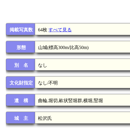
掲載写真数
64枚
すべて見る
形態
山城(標高300m/比高50m)
別 名
なし
文化財指定
なし/不明
遺 構
曲輪,堀切,畝状竪堀群,横堀,竪堀
城 主
松沢氏