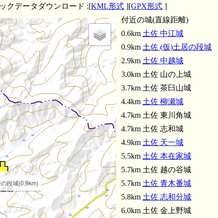
土佐 
ラックデータダウンロード :[
KML形式
][
GPX形式
]
付近の城(直線距離)
0.6km
土佐 中江城
0.9km
土佐 (仮)土居の段城
2.9km
土佐 中越城
3.0km 土佐 山の上城
3.7km 土佐 茶臼山城
4.4km
土佐 柳瀬城
4.7km 土佐 東川角城
4.7km 土佐 志和城
4.9km
土佐 天一城
5.5km
土佐 本在家城
5.7km 土佐 越の谷城
の段城(0.9km)
5.7km
土佐 青木番城
5.8km
土佐 志和分城
6.0km 土佐 金上野城