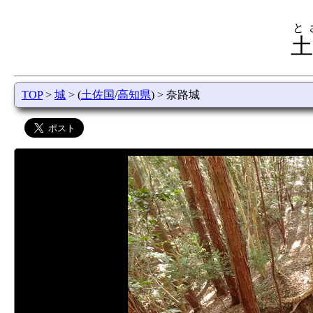
と
土
TOP
>
城
> (
土佐国
/
高知県
) > 奈路城