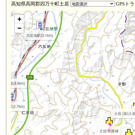
高知県高岡郡四万十町土居
GPSト
+
−
六反地駅(3.1km)
山の上城(3.0km)
仁井田駅(2.7km)
土佐 (仮)土居
土佐 奈路城