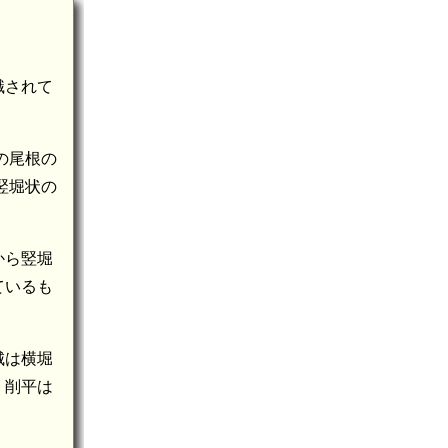
識されて
の尾根の
竪堀状の
から竪堀
ているも
城は横堀
く削平は