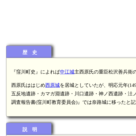
歴 史
『窪川町史』によれば
中江城
主西原氏の重臣松沢善兵衛
西原氏ははじめ
西原城
を居城としていたが、明応元年(1
五反地遺跡・カマガ淵遺跡・川口遺跡・神ノ西遺跡・汢ノ
調査報告書(窪川町教育委員会)』では奈路城に移ったと
説 明