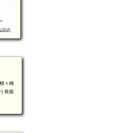
『根々崎
う発掘