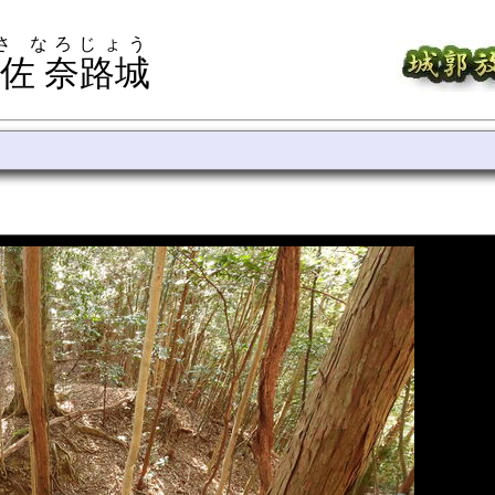
さ なろじょう
佐 奈路城