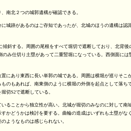
り、南北２つの城郭遺構が確認できる。
分に城跡があるのはご存知であったが、北城のほうの遺構は認
南に傾斜する。周囲の尾根をすべて堀切で遮断しており、北背後
側のみ仕切り土塁があって二重竪堀になっている。西側面には
位置にあり東西に長い単郭の城である。周囲は横堀が巡りそこ
るものもあれば、南東側のように横堀の外側を起点として落ち
堀切S2で遮断している。
ていることから独立性が高い。北城が堀切のみなのに対して南
示すかどうかは検討を要する。曲輪の造成はいずれも土塁がな
差のようなものは感じられない。