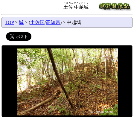
とさ なかのこえじょう
土佐 中越城
TOP
>
城
> (
土佐国
/
高知県
) > 中越城