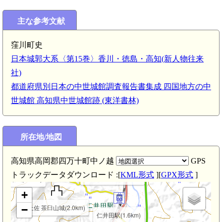
影野駅(5.2km)
城(5.2km)
主な参考文献
窪川町史
日本城郭大系〈第15巻〉香川・徳島・高知(新人物往来
社)
都道府県別日本の中世城館調査報告書集成 四国地方の中
六反地駅(3.6km)
世城館 高知県中世城館跡 (東洋書林)
所在地/地図
高知県高岡郡四万十町中ノ越
GPS
トラックデータダウンロード :[
KML形式
][
GPX形式
]
土佐 山の上城(2.2km)
 柳瀬城(2.7km)
+
土佐 茶臼山城(2.0km)
−
仁井田駅(1.6km)