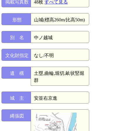
掲載写真数
48枚
すべて見る
形態
山城(標高260m/比高50m)
別 名
中ノ越城
文化財指定
なし/不明
遺 構
土塁,曲輪,堀切,畝状竪堀
群
城 主
安並右京進
縄張図