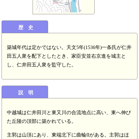
歴 史
築城年代は定かではない。天文5年(1536年)一条氏が仁井
田五人衆を配下としたとき、家臣安並右京進を城主と
し、仁井田五人衆を監守した。
説 明
中越城は仁井田川と東又川の合流地点に高い、東へ伸び
た丘陵の頂部に築かれている。
主郭は山頂にあり、東端北下に曲輪IIがある。主郭はほ