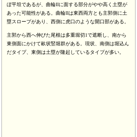
ぼ平坦であるが、曲輪IIに面する部分がやや高く土塁が
あった可能性がある。曲輪IIは東西両方とも主郭側に土
塁スロープがあり、西側に虎口のような開口部がある。
主郭から西へ伸びた尾根は多重堀切1で遮断し、南から
東側面にかけて畝状竪堀群がある。現状、南側は堀込ん
だタイプ、東側は土塁が隆起しているタイプが多い。