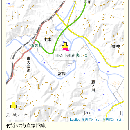
.3km)
土佐 中越城
1 km
土佐 天一城(2.2km)
Leaflet
|
地理院タイル
,
地理院タイル
付近の城(直線距離)