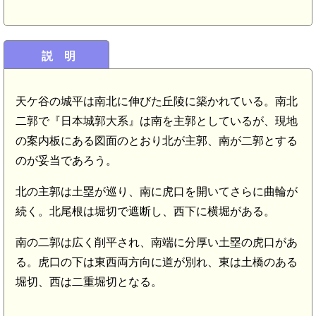
説 明
天ケ谷の城平は南北に伸びた丘陵に築かれている。南北
二郭で『日本城郭大系』は南を主郭としているが、現地
の案内板にある図面のとおり北が主郭、南が二郭とする
のが妥当であろう。
北の主郭は土塁が巡り、南に虎口を開いてさらに曲輪が
続く。北尾根は堀切で遮断し、西下に横堀がある。
南の二郭は広く削平され、南端に分厚い土塁の虎口があ
る。虎口の下は東西両方向に道が別れ、東は土橋のある
堀切、西は二重堀切となる。