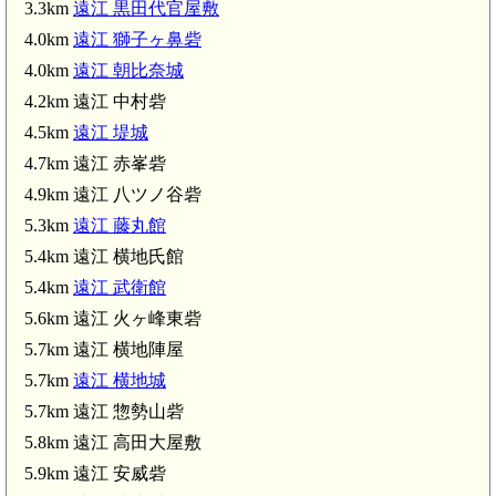
3.3km
遠江 黒田代官屋敷
4.0km
遠江 獅子ヶ鼻砦
4.0km
遠江 朝比奈城
4.2km 遠江 中村砦
4.5km
遠江 堤城
4.7km 遠江 赤峯砦
4.9km 遠江 八ツノ谷砦
5.3km
遠江 藤丸館
5.4km 遠江 横地氏館
5.4km
遠江 武衛館
5.6km 遠江 火ヶ峰東砦
5.7km 遠江 横地陣屋
5.7km
遠江 横地城
5.7km 遠江 惣勢山砦
5.8km 遠江 高田大屋敷
5.9km 遠江 安威砦