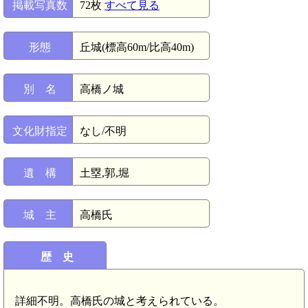
掲載写真数
72枚
すべて見る
形態
丘城(標高60m/比高40m)
別 名
高橋ノ城
文化財指定
なし/不明
遺 構
土塁,郭,堀
城 主
高橋氏
歴 史
詳細不明。高橋氏の城と考えられている。