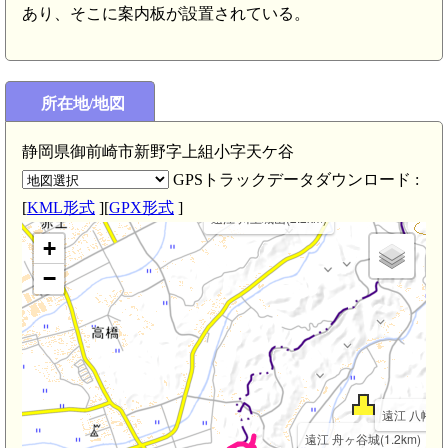
あり、そこに案内板が設置されている。
所在地/地図
静岡県御前崎市新野字上組小字天ケ谷
GPSトラックデータダウンロード :
)
[
KML形式
][
GPX形式
]
遠江 川上城山(2.2km)
+
−
遠江 八幡平城
遠江 舟ヶ谷城(1.2km)