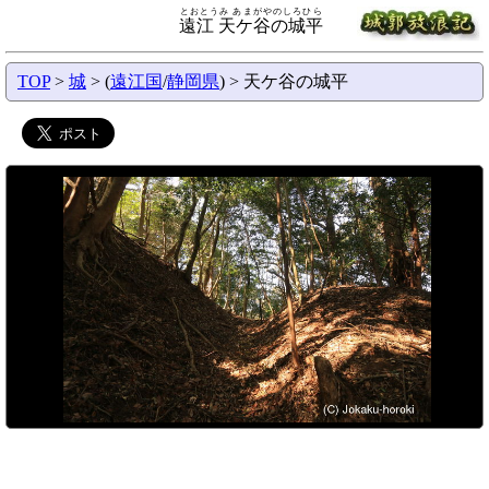
とおとうみ あまがやのしろひら
遠江 天ケ谷の城平
TOP
>
城
> (
遠江国
/
静岡県
) > 天ケ谷の城平