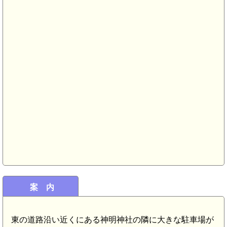
遠江 横地城(5.7km)
江 横地陣屋(5.7km)
遠江 横地氏館(5.4km)
遠江 武衛館(5.4km)
遠江 藤丸館(5.3km)
遠江 赤峯砦(4.7km)
案 内
東の道路沿い近くにある神明神社の隣に大きな駐車場が