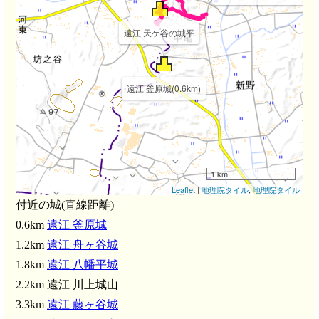
遠江 天ケ谷の城平
遠江 釜原城(0.6km)
1 km
Leaflet
|
地理院タイル
,
地理院タイル
付近の城(直線距離)
0.6km
遠江 釜原城
1.2km
遠江 舟ヶ谷城
1.8km
遠江 八幡平城
2.2km 遠江 川上城山
3.3km
遠江 藤ヶ谷城