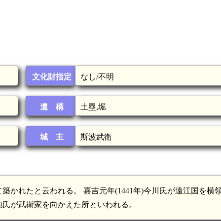
文化財指定
なし/不明
遺 構
土塁,堀
城 主
斯波武衛
かれたと云われる。 嘉吉元年(1441年)今川氏が遠江国を横
地氏が武衛家を向かえた所といわれる。