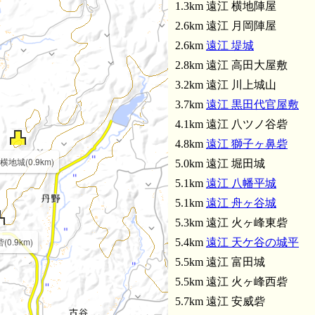
1.3km 遠江 横地陣屋
2.6km 遠江 月岡陣屋
2.6km
遠江 堤城
2.8km 遠江 高田大屋敷
3.2km 遠江 川上城山
3.7km
遠江 黒田代官屋敷
4.1km 遠江 八ツノ谷砦
4.8km
遠江 獅子ヶ鼻砦
横地城(0.9km)
5.0km 遠江 堀田城
5.1km
遠江 八幡平城
5.1km
遠江 舟ヶ谷城
5.3km 遠江 火ヶ峰東砦
0.9km)
5.4km
遠江 天ケ谷の城平
5.5km 遠江 富田城
5.5km 遠江 火ヶ峰西砦
5.7km 遠江 安威砦