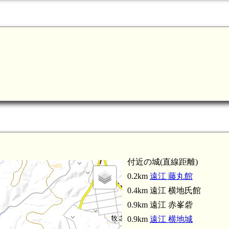
付近の城(直線距離)
0.2km
遠江 藤丸館
0.4km 遠江 横地氏館
0.9km 遠江 赤峯砦
0.9km
遠江 横地城