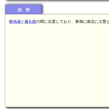
説 明
横地城
と
藤丸館
の間に位置しており、東側に南北に土塁
6km)