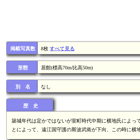
掲載写真数
8枚
すべて見る
形態
居館(標高70m/比高50m)
別 名
なし
歴 史
築城年代は定かではないが室町時代中期に横地氏によって築
とによって、遠江国守護の斯波武衛が下向、この時に横