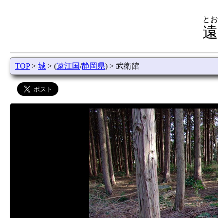
とお
遠
TOP
>
城
> (
遠江国
/
静岡県
) > 武衛館