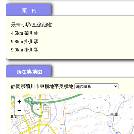
遠江 富田城(5.5km)
案 内
最寄り駅(直線距離)
4.5km 菊川駅
9.8km 掛川駅
9.9km 掛川駅
菊川駅(4.5km)
)
所在地/地図
静岡県菊川市東横地字奥横地
+
−