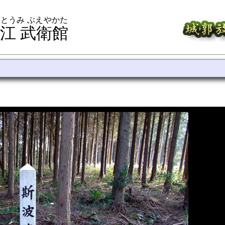
とうみ ぶえやかた
江 武衛館