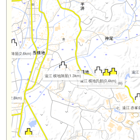
江 月岡陣屋(2.6km)
遠江 
遠江 横地陣屋(1.3km)
遠江 横地氏館(0.4km)
遠江 武衛館
遠江 藤丸館(0.2km)
屋敷(2.8km)
遠江 赤峯砦(