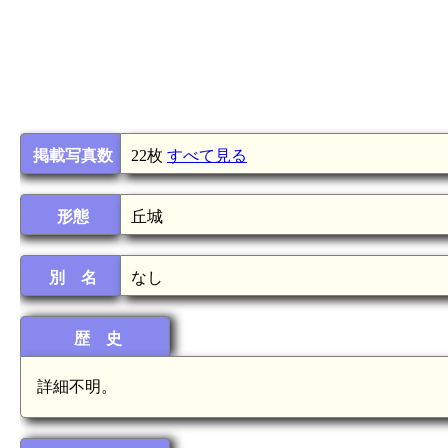
掲載写真数
22枚
すべて見る
形態
丘城
別 名
なし
歴 史
詳細不明。