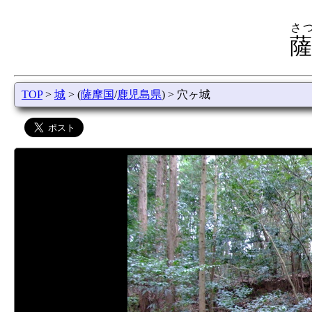
さ
薩
TOP
>
城
> (
薩摩国
/
鹿児島県
) > 穴ヶ城