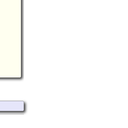
喜入駅(6.9km)
薩摩 上籠城(6.5km)
薩摩 給黎城(6.9km)
喜入肝付家墓所(玉繁寺跡)(7.0km)
薩摩 網屋城(8.