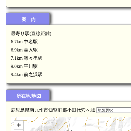
案 内
最寄り駅(直線距離)
 内青折城(6.1km)
6.7km 中名駅
6.9km 喜入駅
7.1km 瀬々串駅
9.0km 平川駅
9.4km 前之浜駅
所在地/地図
鹿児島県南九州市知覧町郡小田代穴ヶ城
+