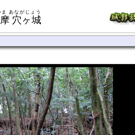
つま あながじょう
摩 穴ヶ城