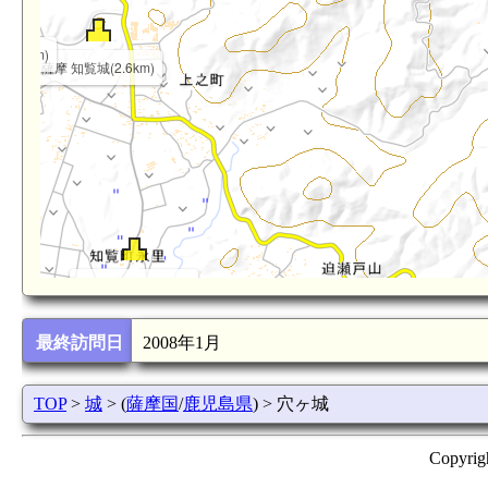
3.4km)
薩摩 知覧城(2.6km)
薩摩 柴立城(3.5km)
最終訪問日
2008年1月
TOP
>
城
> (
薩摩国
/
鹿児島県
) > 穴ヶ城
Copyrig
薩摩 為朝城(4.6km)