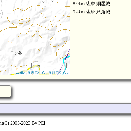
8.9km 薩摩 網屋城
9.4km 薩摩 只角城
1 km
Leaflet
|
地理院タイル
,
地理院タイル
ht(C) 2003-2023,By PEI.