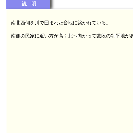
説 明
南北西側を川で囲まれた台地に築かれている。
南側の民家に近い方が高く北へ向かって数段の削平地が