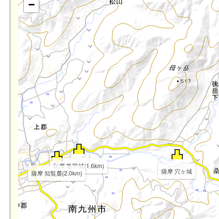
−
薩摩 亀甲城(1.6km)
薩摩 穴ヶ城
薩摩 知覧麓(2.0km)
2km)