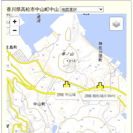
香川県高松市中山町中山
+
(2.6km)
−
1km)
讃岐 中山城
讃岐 植松城(0.9km)
讃
讃岐