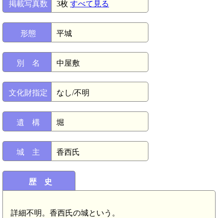
掲載写真数
3枚
すべて見る
形態
平城
別 名
中屋敷
文化財指定
なし/不明
遺 構
堀
城 主
香西氏
歴 史
詳細不明。香西氏の城という。