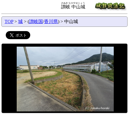
さぬき なかやまじょう
讃岐 中山城
TOP
>
城
> (
讃岐国
/
香川県
) > 中山城