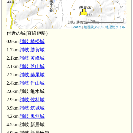
讃
1 km
讃岐 勝賀城(1.7km)
Leaflet
|
地理院タイル
,
地理院タイル
付近の城(直線距離)
0.9km
讃岐 植松城
1.7km
讃岐 勝賀城
讃岐 佐料城(
2.1km
讃岐 黄峰城
2.1km
讃岐 芝山城
2.2km
讃岐 藤尾城
2.4km
讃岐 作山城
鬼無駅(3.
2.6km 讃岐 亀水城
2.9km
讃岐 佐料城
3.9km
讃岐 筑城城
4.2km
讃岐 鬼無城
讃岐 鬼無城(4.2km)
4.5km 讃岐 新居城
讃岐 新居城(4.5km)
4.9km 讃岐 新居氏館