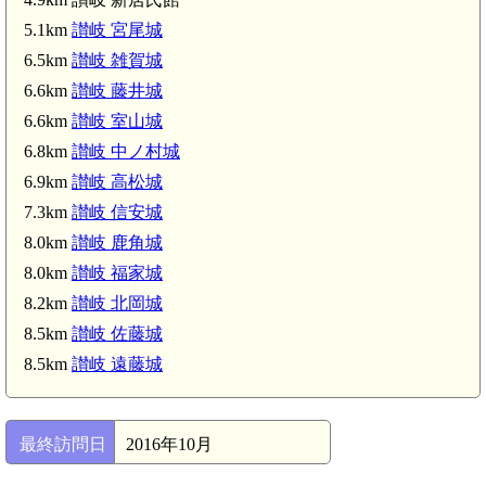
5.1km
讃岐 宮尾城
讃岐 新居氏館(4.9km)
6.5km
讃岐 雑賀城
讃岐国分尼寺(5.1km)
讃岐 宮尾城(5.1km)
6.6km
讃岐 藤井城
6.6km
讃岐 室山城
端岡駅(5.6km)
6.8km
讃岐 中ノ村城
6.9km
讃岐 高松城
7.3km
讃岐 信安城
8.0km
讃岐 鹿角城
8.0km
讃岐 福家城
8.2km
讃岐 北岡城
8.5km
讃岐 佐藤城
8.5km
讃岐 遠藤城
最終訪問日
2016年10月
讃岐 福家城(8.0km)