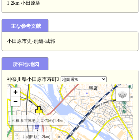
1.2km 小田原駅
主な参考文献
小田原市史-別編-城郭
相模 下堀城(小田原市
所在地/地図
神奈川県小田原市寿町2
+
−
相模 多古陣場(北畠信雄)(1.4km)
井細田駅(1.2km)