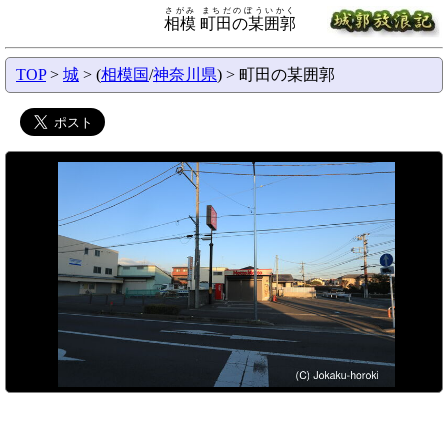
さがみ まちだのぼういかく
相模 町田の某囲郭
TOP
>
城
> (
相模国
/
神奈川県
) > 町田の某囲郭