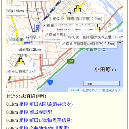
氏郷)(1.9km)
相模 今井陣場(徳川家康)(0.4km)
相模 町田A陣場(酒井忠次)(0.1km)
相模 町田の某囲郭
相模 願成寺囲郭(0.3km)
相模 町田B陣場(奥平信昌)(0.3km)
緑町駅(0.8km)
相模 網一色陣場(大久保忠世)(0.9km)
相模 山王原陣場(榊原康政)(0.8km)
小田原駅(1.1km)
小田原駅(1.2km)
小田原駅(1.2km)
相模 小田原城(1.7km)
1 km
Leaflet
|
地理院タイル
,
地理院タイル
所(大久寺)(2.4km)
付近の城(直線距離)
0.1km
相模 町田A陣場(酒井忠次)
0.3km
相模 願成寺囲郭
0.3km
相模 町田B陣場(奥平信昌)
0.4km
相模 今井陣場(徳川家康)