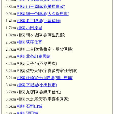
0.8km
相模 山王原陣場(榊原康政)
0.9km
相模 網一色陣場(大久保忠世)
1.4km
相模 多古陣場(北畠信雄)
1.7km
相模 小田原城
1.9km 相模 朝ヶ坂陣場(蒲生氏郷)
2.5km
相模 荻窪仕寄
2.7km 相模 上台陣場(推定・羽柴秀勝)
2.9km
相模 北条幻庵居館
3.2km 相模 天子台(羽柴秀次)
3.2km 相模 佐野天守(宇喜多秀家仕寄陣)
3.2km
相模 板橋富士山陣場(細川忠興)
3.4km
相模 下堀城(小田原市)
3.7km 相模 九塚陣場(織田信包)
3.8km 相模 水之尾天守(宇喜多秀家)
4.6km
相模 石垣山城
4.8km
相模 沼田城