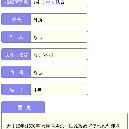
掲載写真数
1枚
すべて見る
形態
陣所
別 名
なし
文化財指定
なし/不明
遺 構
なし
城 主
不明
歴 史
天正18年(1590年)豊臣秀吉の小田原攻めで使われた陣場