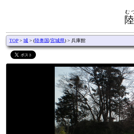
む
陸
TOP
>
城
> (
陸奥国
/
宮城県
) > 兵庫館