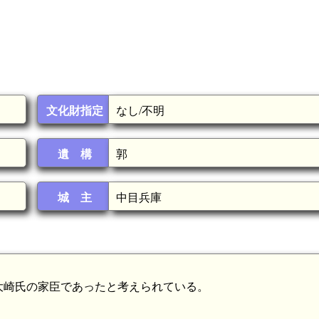
文化財指定
なし/不明
遺 構
郭
城 主
中目兵庫
大崎氏の家臣であったと考えられている。