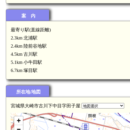
陸奥 休塚館(5.9km)
案 内
最寄り駅(直線距離)
2.3km 北浦駅
2.4km 陸前谷地駅
4.5km 古川駅
5.1km 小牛田駅
6.7km 塚目駅
所在地/地図
宮城県大崎市古川下中目字田子屋
+
−