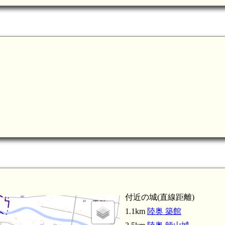
付近の城(直線距離)
1.1km
陸奥 築館