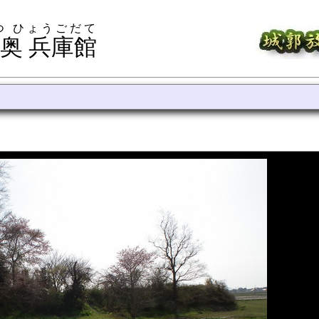
つ ひょうごだて
奥 兵庫館