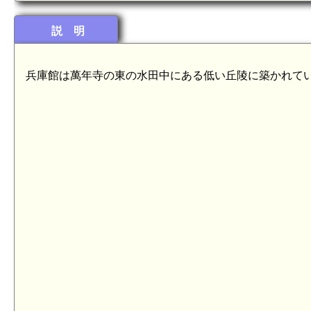
説 明
陸奥 小野御所(8.7km)
兵庫館は萬年寺の東の水田中にある低い丘陵に築かれて
陸奥 沼木館(8.2km)
陸奥 大隅館(7.9km)
)
陸奥 馬放館(6.5km)