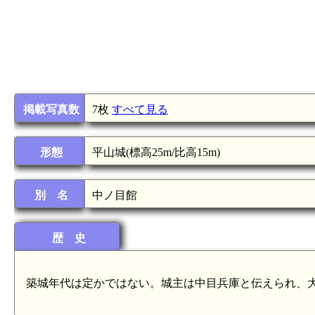
掲載写真数
7枚
すべて見る
形態
平山城(標高25m/比高15m)
別 名
中ノ目館
歴 史
築城年代は定かではない。城主は中目兵庫と伝えられ、