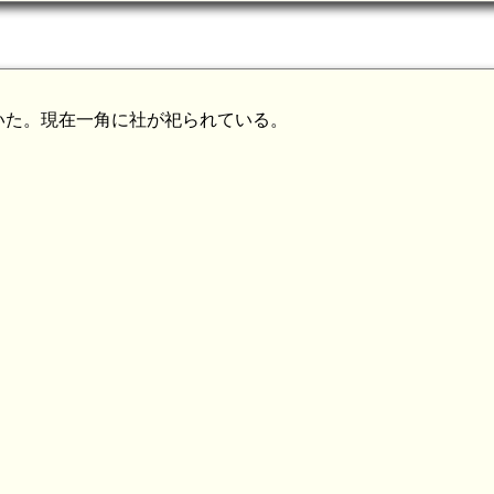
いた。現在一角に社が祀られている。
陸奥 沼部上館(8.4km)
陸奥 通木城(7.2km)