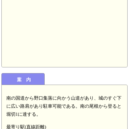
美作 城能城(6.4km)
案 内
美作 三角城(5.8km)
南の国道から野口集落に向かう山道があり、城のすぐ下
に広い路肩があり駐車可能である。南の尾根から登ると
堀切1に達する。
最寄り駅(直線距離)