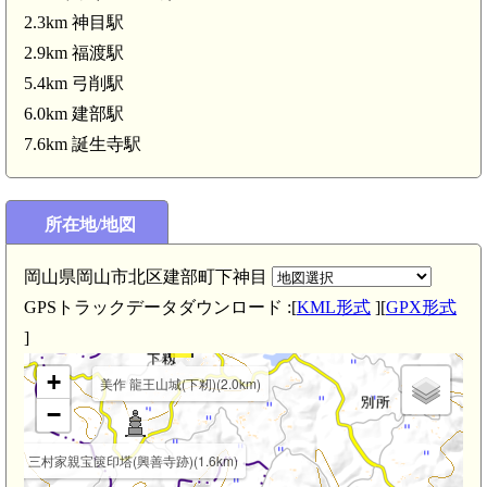
2.3km 神目駅
2.9km 福渡駅
5.4km 弓削駅
6.0km 建部駅
7.6km 誕生寺駅
美作 上殿城(3.2km)
所在地/地図
美作 安盛城(3.3
岡山県岡山市北区建部町下神目
GPSトラックデータダウンロード :[
KML形式
][
GPX形式
]
km)
+
美作 龍王山城(下籾)(2.0km)
−
三村家親宝篋印塔(興善寺跡)(1.6km)