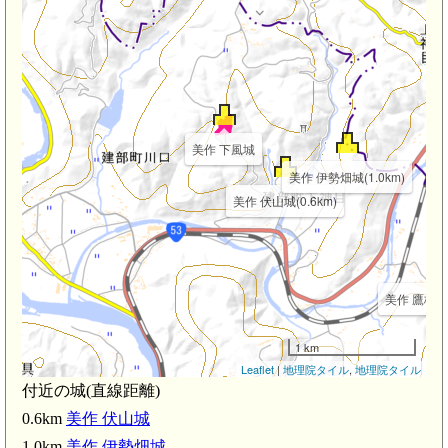
美作 下風城
美作 伊勢畑城(1.0km)
美作 伏山城(0.6km)
美作 鷹栖城(
1 km
Leaflet
|
地理院タイル
,
地理院タイル
付近の城(直線距離)
0.6km
美作 伏山城
1.0km
美作 伊勢畑城