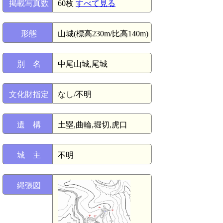
掲載写真数
60枚
すべて見る
形態
山城(標高230m/比高140m)
別 名
中尾山城,尾城
文化財指定
なし/不明
遺 構
土塁,曲輪,堀切,虎口
城 主
不明
縄張図