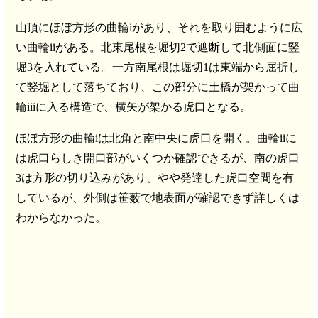
山頂にほぼ方形の曲輪iがあり、それを取り囲むように広
い曲輪iiがある。北東尾根を堀切2で遮断して北側面に竪
堀3を入れている。一方南尾根は堀切1は東端から屈折し
て竪堀として落ちており、この部分に土橋が架かって曲
輪iiiに入る構造で、横矢が架かる虎口となる。
ほぼ方形の曲輪iは北角と南中央に虎口を開く。曲輪iiに
は虎口らしき開口部がいくつか確認できるが、南の虎口
3は方形の切り込みがあり、やや発達した虎口空間を有
しているが、外側は笹薮で地表面が確認できず詳しくは
わからなかった。