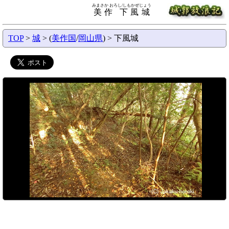
みまさか おろし/しもかぜじょう
美作 下風城
TOP
>
城
> (
美作国
/
岡山県
) > 下風城