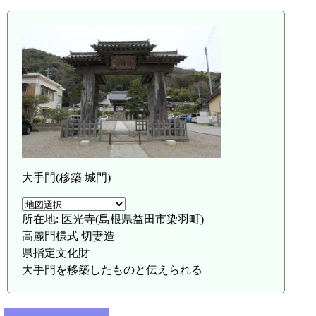
鎌手駅(8.9km)
大手門(移築 城門)
所在地: 医光寺(島根県益田市染羽町)
高麗門様式 切妻造
県指定文化財
大手門を移築したものと伝えられる