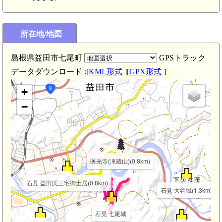
所在地/地図
島根県益田市七尾町
GPSトラック
データダウンロード :[
KML形式
][
GPX形式
]
+
−
医光寺(滝蔵山)(0.8km)
石見 益田氏三宅御土居(0.8km)
石見 大谷城(1.3km)
石見 七尾城