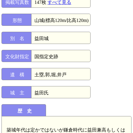
掲載写真数
147枚
すべて見る
形態
山城(標高120m/比高120m)
別 名
益田城
文化財指定
国指定史跡
遺 構
土塁,郭,堀,井戸
城 主
益田氏
歴 史
築城年代は定かではないが鎌倉時代に益田兼高もしくは