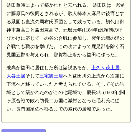
益田兼時によって築かれたと云われる。 益田氏は一般的
に藤原氏の後裔とされるが、歌人柿本人麻呂の後裔とす
る系図も庶流の周布氏系図として残っている。初代は御
神本兼高こと益田兼高で、元暦元年(1184年)源頼朝の呼
びかけに応じて一の谷の合戦に参加し、翌年の壇の浦の
合戦でも戦功を挙げた。この功によって鹿足郡を除く石
見国五郡を与えられ、那賀郡上府から益田に移った。
兼高が益田に居住した所は諸説あるが、
上久々茂土居
、
大谷土居
そして
三宅御土居
へと益田川の上流から次第に
下流へと移っていったと考えられている。そしてその詰
城として築かれたのがこの七尾城で、慶長5年(1600年)関
ヶ原合戦で敗れ防長二カ国に減封となった毛利氏に従
い、長門国須佐へ移るまでの累代の居城であった。