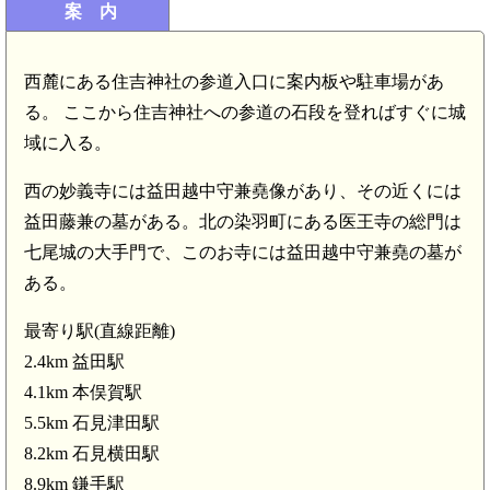
案 内
西麓にある住吉神社の参道入口に案内板や駐車場があ
る。 ここから住吉神社への参道の石段を登ればすぐに城
域に入る。
石見津田駅(5.5km)
西の妙義寺には益田越中守兼堯像があり、その近くには
益田藤兼の墓がある。北の染羽町にある医王寺の総門は
七尾城の大手門で、このお寺には益田越中守兼堯の墓が
ある。
最寄り駅(直線距離)
2.4km 益田駅
4.1km 本俣賀駅
5.5km 石見津田駅
8.2km 石見横田駅
8.9km 鎌手駅