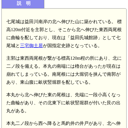
説 明
七尾城は益田川南岸の北へ伸びた山に築かれている。 標
高120m付近を主郭とし、そこから北へ伸びた東西両尾根
に曲輪を配しており、現在は「益田氏城館跡」として七
尾城と
三宅御土居
が国指定史跡となっている。
主郭は東西両尾根が繋がる標高120m程の所にあり、北に
二ノ段を備える。本丸の南端には櫓台があったが現在は
崩れてしまっている。南尾根には大堀切を挟んで南郭が
あり、東山腹に畝状竪堀群を配している。
本丸から北へ伸びた東の尾根は、先端に一段小高くなっ
た曲輪があり、その北東下に畝状竪堀群が付いた艮の出
丸がある。
本丸二ノ段から西へ降ると馬釣井の井戸があり、北へ伸