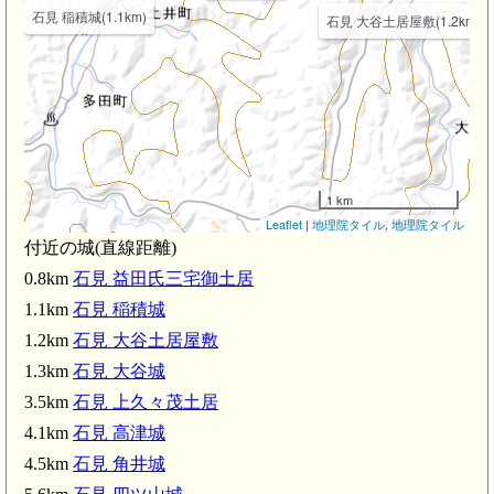
石見 稲積城(1.1km)
石見 大谷土居屋敷(1.2km)
1 km
Leaflet
|
地理院タイル
,
地理院タイル
付近の城(直線距離)
0.8km
石見 益田氏三宅御土居
1.1km
石見 稲積城
1.2km
石見 大谷土居屋敷
1.3km
石見 大谷城
3.5km
石見 上久々茂土居
4.1km
石見 高津城
4.5km
石見 角井城