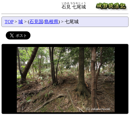
いわみ ななおじょう
石見 七尾城
TOP
>
城
> (
石見国
/
島根県
) > 七尾城