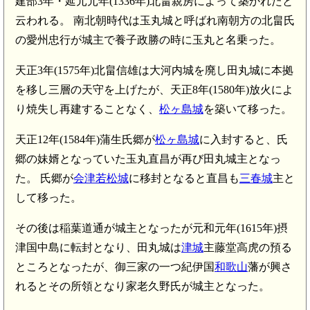
建部3年・延元元年(1336年)北畠親房によって築かれたと
云われる。 南北朝時代は玉丸城と呼ばれ南朝方の北畠氏
の愛州忠行が城主で養子政勝の時に玉丸と名乗った。
天正3年(1575年)北畠信雄は
大河内城
を廃し田丸城に本拠
を移し三層の天守を上げたが、天正8年(1580年)放火によ
り焼失し再建することなく、
松ヶ島城
を築いて移った。
天正12年(1584年)蒲生氏郷が
松ヶ島城
に入封すると、氏
郷の妹婿となっていた玉丸直昌が再び田丸城主となっ
た。 氏郷が
会津若松城
に移封となると直昌も
三春城
主と
して移った。
その後は稲葉道通が城主となったが元和元年(1615年)摂
津国中島に転封となり、田丸城は
津城
主藤堂高虎の預る
ところとなったが、御三家の一つ紀伊国
和歌山
藩が興さ
れるとその所領となり家老久野氏が城主となった。