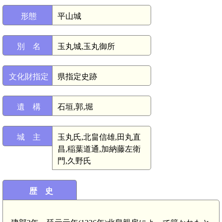
形態
平山城
別 名
玉丸城,玉丸御所
文化財指定
県指定史跡
遺 構
石垣,郭,堀
城 主
玉丸氏,北畠信雄,田丸直
昌,稲葉道通,加納藤左衛
門,久野氏
歴 史