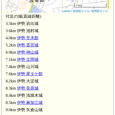
1 km
Leaflet
|
地理院タイル
,
地理院タイル
付近の城(直線距離)
3.5km 伊勢 岩出城
3.6km 伊勢 池村城
4.0km
伊勢 笠木館
5.2km
伊勢 斎宮城
6.9km
伊勢 神山城
7.1km
伊勢 立岡城
7.4km 伊勢 山川城
7.6km
伊勢 尾タケ館
8.2km 伊勢 大淀城
8.3km
伊勢 長原城
8.4km 伊勢 浅堀木城
8.5km
伊勢 麻加江城
9.0km 伊勢 矢倉山城