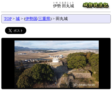
いせ たまるじょう
伊勢 田丸城
TOP
>
城
> (
伊勢国
/
三重県
) > 田丸城