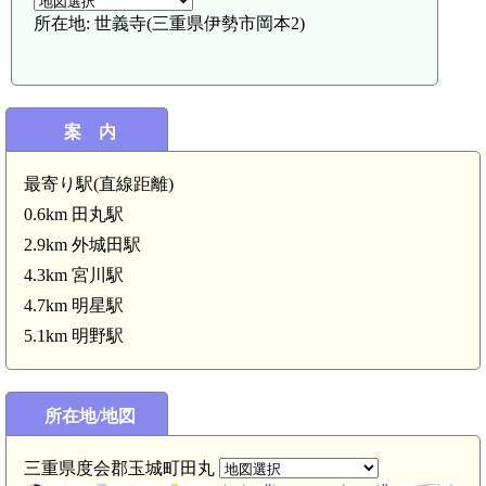
所在地: 世義寺(三重県伊勢市岡本2)
伊勢 斎宮城(5.2km)
案 内
明星駅(4.7km)
最寄り駅(直線距離)
0.6km 田丸駅
2.9km 外城田駅
4.3km 宮川駅
4.7km 明星駅
5.1km 明野駅
m)
所在地/地図
三重県度会郡玉城町田丸