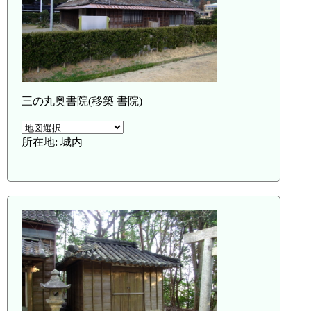
三の丸奥書院(移築 書院)
所在地: 城内