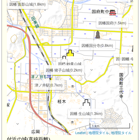
因幡 
因幡 面影山城(1.8km)
因幡国府(1.5km)
因幡国分寺(0.8km)
因幡国分尼寺(1
因幡 今衣山城
因幡 妙見山城
因幡 猪子山城(0.2km)
津ノ井駅(0.7km)
因幡 生山城(1.3km)
1 km
Leaflet
|
地理院タイル
,
地理院タイル
付近の城(直線距離)