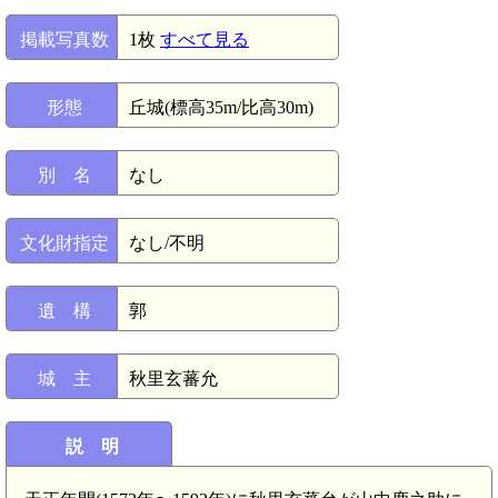
掲載写真数
1枚
すべて見る
形態
丘城(標高35m/比高30m)
別 名
なし
文化財指定
なし/不明
遺 構
郭
城 主
秋里玄蕃允
説 明