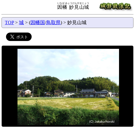
いなば みょうけんやまじょう
因幡 妙見山城
TOP
>
城
> (
因幡国
/
鳥取県
) > 妙見山城