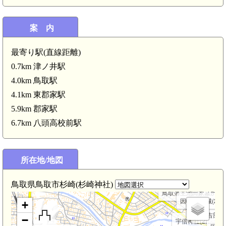
因幡 本陣山南西陣1(4.7km)
因幡 的場の陣(4.7km)
案 内
因幡 奥之秀台ノ陣(4.4km)
因幡 高場ノ陣(4.3km)
最寄り駅(直線距離)
因幡 舞上ノ砦(4.2km)
因幡 伝羽柴藤五郎陣(4.1km)
0.7km 津ノ井駅
因幡 伝堀尾茂助陣(4.0km)
4.0km 鳥取駅
因幡 伝仙石権兵衛陣(3.9km)
4.1km 東郡家駅
5.9km 郡家駅
6.7km 八頭高校前駅
因幡 爵山城(2.7km)
所在地/地図
鳥取県鳥取市杉崎(杉崎神社)
鳥取藩主池田家墓所(2.5
因幡 奥谷城(2.4k
+
伊福吉部徳足
−
宇倍神社(2.1km)