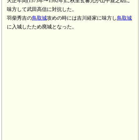
天正年間(1573年〜1592年)に秋里玄蕃允が山中鹿之助に
味方して武田高信に対抗した。
羽柴秀吉の
鳥取城
攻めの時には吉川経家に味方し
鳥取城
に入城したため廃城となった。