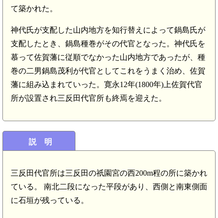
て築かれた。
神代氏が支配した山内地方を知行替えによって鍋島氏が
支配したとき、鍋島種巻がその代官となった。神代氏を
慕って佐賀藩に従順でなかった山内地方であったが、種
巻の二男鍋島茂利が代官としてこれをうまく治め、佐賀
藩に組み込まれていった。寛永12年(1800年)上佐賀代官
所が設置され三反田代官所も終焉を迎えた。
説 明
三反田代官所は三反田の祇園宮の西200m程の所に築かれ
ている。 南北二段になった平段があり、西側と南東側面
に石垣が残っている。