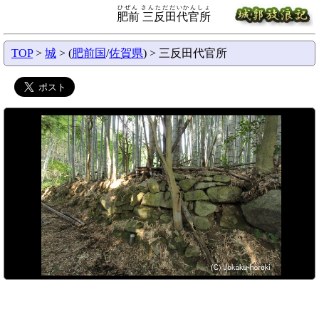
ひぜん さんただだいかんしょ
肥前 三反田代官所
TOP
>
城
> (
肥前国
/
佐賀県
) > 三反田代官所