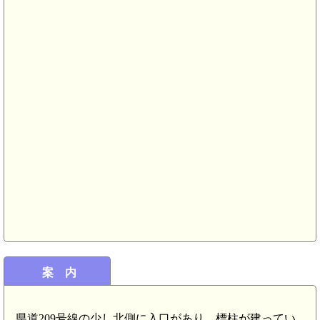
肥前 杠氏館(6.1km)
肥前 杠城(6.1km)
案 内
肥前 高野岳城(4.1km)
県道209号線の少し北側に入口があり、標柱が建ってい