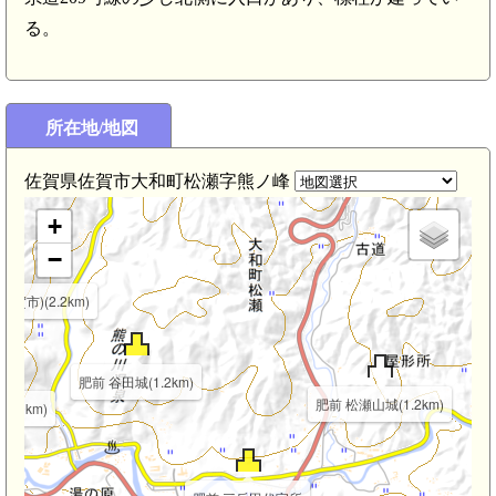
る。
所在地/地図
佐賀県佐賀市大和町松瀬字熊ノ峰
+
−
賀市)(2.2km)
肥前 谷田城(1.2km)
肥前 松瀬山城(1.2km)
2.0km)