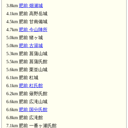
3.8km
肥前 畑瀬城
川上石丁場
4.1km 肥前 高野岳城
鍋島直正の墓
4.5km 肥前 甘南備城
與止日女神社(4.6
4.7km
肥前 今山陣所
肥前 今山陣所(4.7km)
5.0km 肥前 猪ヶ城
5.0km
肥前 古湯城
5.3km 肥前 菖蒲山城
5.5km 肥前 菖蒲氏館
5.6km 肥前 栗並山城
6.1km 肥前 杠城
6.1km
肥前 杠氏館
6.2km 肥前 薙野氏館
6.6km 肥前 広滝山城
6.6km
肥前 国分氏館
6.8km 肥前 広滝館
7.1km 肥前 一番ヶ瀬氏館