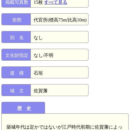
掲載写真数
15枚
すべて見る
形態
代官所(標高75m/比高10m)
別 名
なし
文化財指定
なし/不明
遺 構
石垣
城 主
佐賀藩
歴 史
築城年代は定かではないが江戸時代初期に佐賀藩によっ