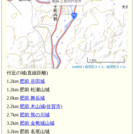
肥前 三反田代官所
1 km
Leaflet
|
地理院タイル
,
地理院タイル
付近の城(直線距離)
1.2km
肥前 谷田城
1.2km 肥前 松瀬山城
肥前 金
2.0km
肥前 舞岳城
2.2km
肥前 木山城(佐賀市)
2.7km
肥前 熊の川城
3.2km
肥前 金敷城山城
3.2km 肥前 名尾山城