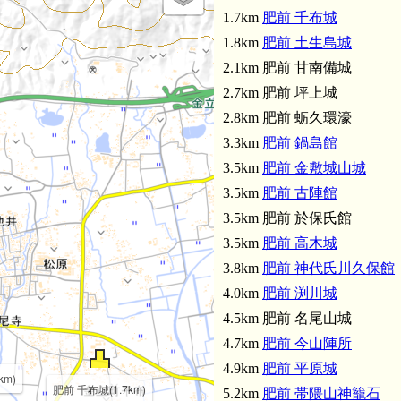
1.7km
肥前 千布城
肥前 帯
1.8km
肥前 土生島城
2.1km 肥前 甘南備城
2.7km 肥前 坪上城
肥前 神代氏川久保館(3.8km)
2.8km 肥前 蛎久環濠
3.3km
肥前 鍋島館
3.5km
肥前 金敷城山城
3.5km
肥前 古陣館
3.5km 肥前 於保氏館
3.5km
肥前 高木城
3.8km
肥前 神代氏川久保館
4.0km
肥前 渕川城
4.5km 肥前 名尾山城
4.7km
肥前 今山陣所
肥前 古陣館(3.5km)
4.9km
肥前 平原城
km)
肥前 千布城(1.7km)
5.2km
肥前 帯隈山神籠石