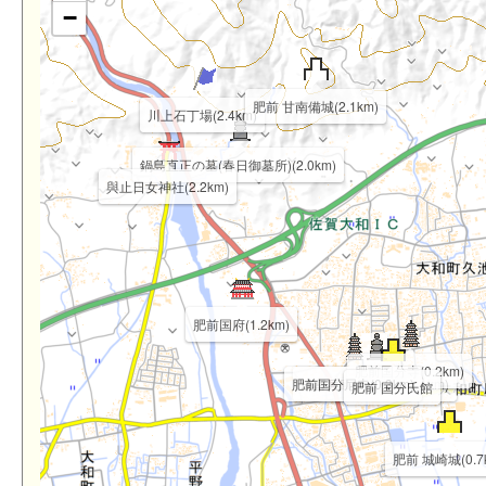
−
肥前 甘南備城(2.1km)
川上石丁場(2.4km)
鍋島直正の墓(春日御墓所)(2.0km)
與止日女神社(2.2km)
肥前国府(1.2km)
肥前国分寺(0.2km)
肥前国分尼寺(0.3km)
成富兵庫頭茂安碑(0.1km)
肥前 国分氏館
肥前 城崎城(0.7