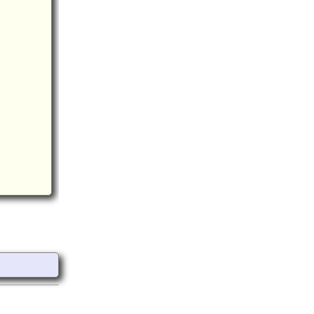
肥前 下六丁環濠(6.2km)
肥前 姉川城(6.2km)
伊賀屋駅(5.4km)