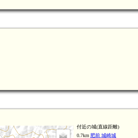
付近の城(直線距離)
0.7km
肥前 城崎城
肥前 平原城(4.9