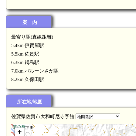
案 内
最寄り駅(直線距離)
5.4km 伊賀屋駅
5.5km 佐賀駅
6.3km 鍋島駅
7.0km バルーンさが駅
肥前 名尾山城(4.5km)
8.2km 久保田駅
所在地/地図
佐賀県佐賀市大和町尼寺字館
肥前 金敷城山城(3.5km)
+