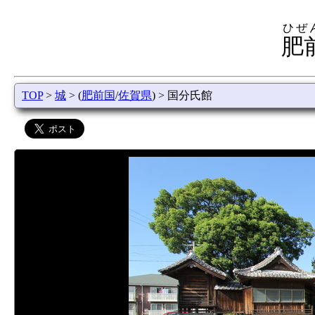
ひぜ
肥
TOP
>
城
> (
肥前国
/
佐賀県
) > 国分氏館