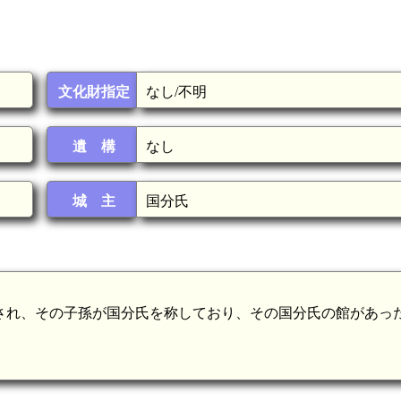
文化財指定
なし/不明
遺 構
なし
城 主
国分氏
補任され、その子孫が国分氏を称しており、その国分氏の館があっ