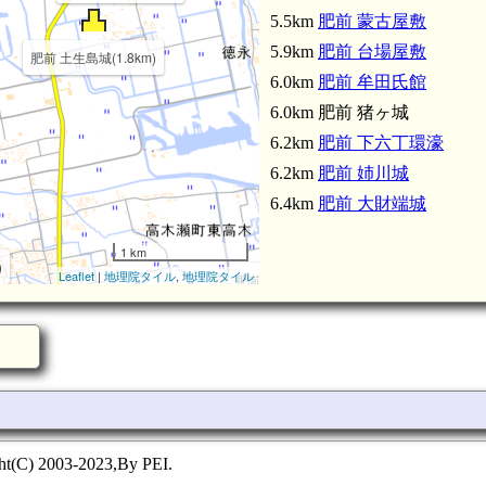
5.5km
肥前 蒙古屋敷
5.9km
肥前 台場屋敷
肥前 土生島城(1.8km)
6.0km
肥前 牟田氏館
6.0km 肥前 猪ヶ城
6.2km
肥前 下六丁環濠
6.2km
肥前 姉川城
6.4km
肥前 大財端城
1 km
)
Leaflet
|
地理院タイル
,
地理院タイル
肥前 渕川城(4.0km)
高木城(3.5km)
ht(C) 2003-2023,By PEI.