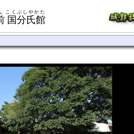
ん こくぶしやかた
前 国分氏館