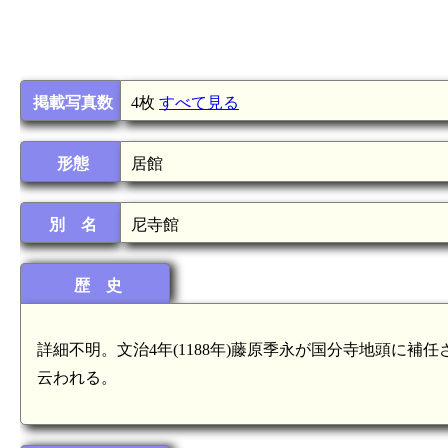
掲載写真数
4枚
すべて見る
形態
居館
別 名
尼寺館
歴 史
詳細不明。文治4年(1188年)藤原季永が国分寺地頭に
云われる。