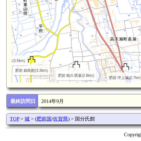
保氏館(3.5km)
肥前 鍋島館(3.3km)
肥前 蛎久環濠(2.8km)
肥前 坪上城(2.7km
最終訪問日
2014年9月
肥前 
TOP
>
城
> (
肥前国
/
佐賀県
) > 国分氏館
Copyrig