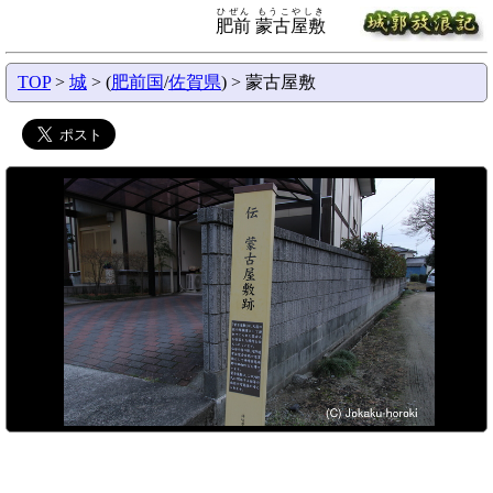
ひぜん もうこやしき
肥前 蒙古屋敷
TOP
>
城
> (
肥前国
/
佐賀県
) > 蒙古屋敷