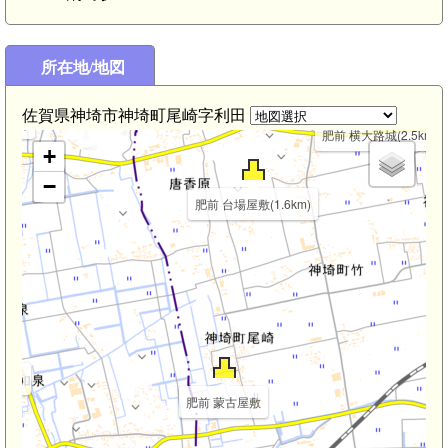
肥前 帯隈山神籠石(3.1km)
所在地/地図
肥前 松崎城(2.7km)
肥前 上善寺城塞(2.7km)
佐賀県神埼市神埼町尾崎字利田
1km)
肥前 横大路城(2.5km)
+
−
肥前 台場屋敷(1.6km)
km)
肥前 蒙古屋敷