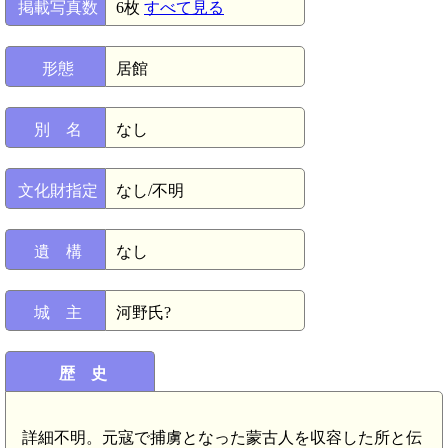
掲載写真数
6枚
すべて見る
形態
居館
別 名
なし
文化財指定
なし/不明
遺 構
なし
城 主
河野氏?
歴 史
詳細不明。元寇で捕虜となった蒙古人を収容した所と伝