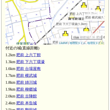
肥前 上六丁館(1.2km)
肥前 横武城(1.7km
肥前 下六丁環濠(1.3km)
肥前 柳郷城(1.9km)
肥前 本告城(
1 km
肥前 姉川城(1.8km)
Leaflet
|
地理院タイル
,
地理院タイル
付近の城(直線距離)
肥前 莞牟田環濠(2.
伊賀屋駅(2.3km)
1.2km
肥前 上六丁館
肥前 野田城(2.5km)
1.3km
肥前 下六丁環濠
肥前 大
1.6km
肥前 台場屋敷
1.7km
肥前 横武城
1.8km
肥前 姉川城
1.9km
肥前 柳郷城
2.0km
肥前 古陣館
2.4km
肥前 本告城
2.5km
肥前 野田城