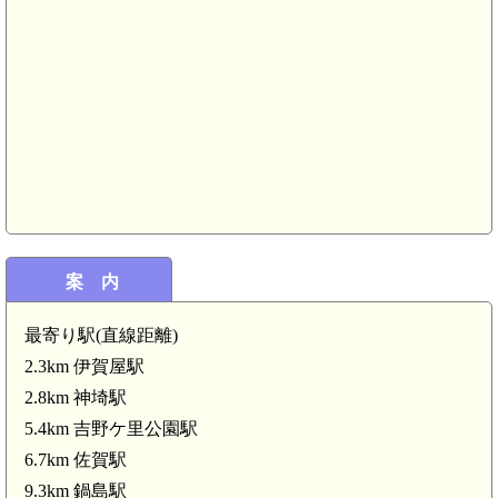
案 内
最寄り駅(直線距離)
2.3km 伊賀屋駅
2.8km 神埼駅
肥前 勢福寺城(3.9km)
肥前 勢福寺城(東麓遺構群)(3.9km
5.4km 吉野ケ里公園駅
6.7km 佐賀駅
肥前 雲上城(3.7k
肥前 勢福寺城(南東尾根遺構群)(3.5k
前 平原城(3.6km)
9.3km 鍋島駅