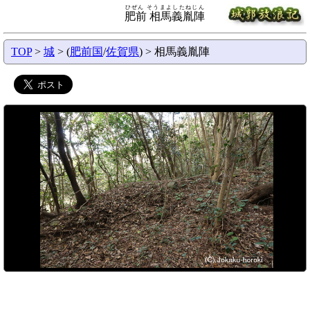
ひぜん そうまよしたねじん
肥前 相馬義胤陣
TOP
>
城
> (
肥前国
/
佐賀県
) > 相馬義胤陣