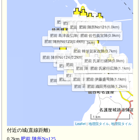
肥前 増田長盛陣(0.9km)
肥前 北条氏盛陣(0.9km)
肥前 生駒親正陣(0.9km)
肥前 陣所No121(1.0km)
肥前 島津義弘陣(0.5km)
肥前 佐竹義宣陣(0.9km)
肥前 陣所No123(0.4km)
肥前 陣所No122(0.3km)
肥前 蜂須賀家政陣(0.7km)
肥前 相馬義胤陣
肥前 陣所No124(0.2km)
肥前 氏家行継陣(0.9km)
肥前 陣所No125(0.2km)
肥前 上杉景勝陣(0.5km)
肥前 直江兼続陣(0.4km)
肥前 陣所No126(0.8km)
肥前 氏家行広陣(1.1km)
肥前 秋田実季陣(0.7km)
肥前 宇都宮国綱陣(0.7km)
肥前 陣所No26(0.8km)
肥前 九鬼嘉隆陣(1.1km)
肥前 伊藤盛景陣(1.1km)
肥前 高橋直次陣(0.6km)
肥前 蒔田広定陣(1.0km)
肥前 織田秀信陣(1.2km)
1 km
Leaflet
|
地理院タイル
,
地理院タイル
付近の城(直線距離)
0.2km
肥前 陣所No125