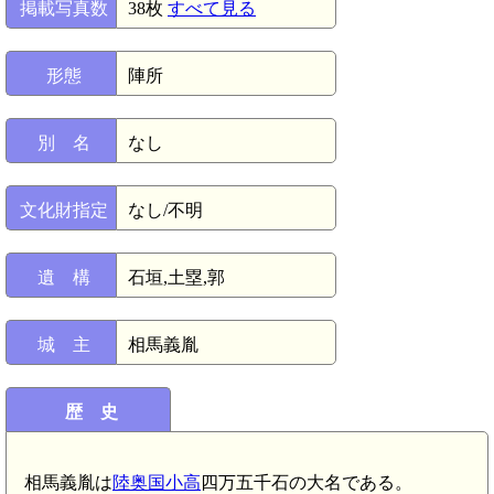
掲載写真数
38枚
すべて見る
形態
陣所
別 名
なし
文化財指定
なし/不明
遺 構
石垣,土塁,郭
城 主
相馬義胤
歴 史
相馬義胤は
陸奥国小高
四万五千石の大名である。