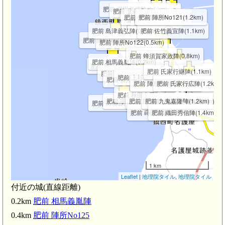
肥前 増田長盛陣(1.0km)
肥前 北条氏盛陣(1.0km)
肥前 生駒親正陣(1.0km)
肥前 陣所No121(1.2km)
肥前 島津義弘陣(0.6km)
肥前 佐竹義宣陣(1.1km)
肥前 陣所No123(0.4km)
肥前 陣所No122(0.5km)
肥前 蜂須賀家政陣(0.8km)
肥前 相馬義胤陣(0.2km)
肥前 陣所No124
肥前 氏家行継陣(1.1km)
肥前 陣所No125(0.4km)
肥前 上杉景勝陣(0.6km)
肥前 直江兼続陣(0.5km)
肥前 陣所No126(0.9km)
肥前 氏家行広陣(1.2km)
肥前 秋田実季陣(0.8km)
肥前 宇都宮国綱陣(0.7km)
肥前 陣所No26(0.9km)
肥前 九鬼嘉隆陣(1.2km)
肥前 伊藤盛景陣(1.2km)
肥前 高橋直次陣(0.6km)
肥前 蒔田広定陣(1.1km)
肥前 織田秀信陣(1.4km)
1 km
Leaflet
|
地理院タイル
,
地理院タイル
付近の城(直線距離)
0.2km
肥前 相馬義胤陣
0.4km
肥前 陣所No125