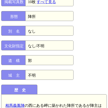
掲載写真数
10枚
すべて見る
形態
陣所
別 名
なし
文化財指定
なし/不明
遺 構
郭
城 主
不明
歴 史
相馬義胤陣
の西にある岬に築かれた陣所であるが陣主は