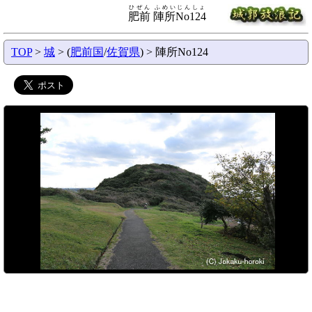
ひぜん ふめいじんしょ
肥前 陣所No124
TOP
>
城
> (
肥前国
/
佐賀県
) > 陣所No124