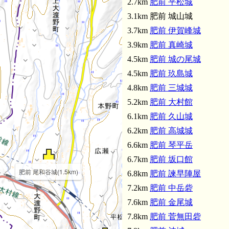
2.7km
肥前 平松城
3.1km 肥前 城山城
3.7km
肥前 伊賀峰城
3.9km
肥前 真崎城
4.5km
肥前 城の尾城
4.5km
肥前 玖島城
4.8km
肥前 三城城
5.2km
肥前 大村館
6.1km
肥前 久山城
6.2km
肥前 高城城
6.6km
肥前 琴平岳
6.7km
肥前 坂口館
肥前 尾和谷城(1.5km)
6.8km
肥前 諫早陣屋
7.2km
肥前 中岳砦
7.6km
肥前 金尾城
7.8km
肥前 菅無田砦