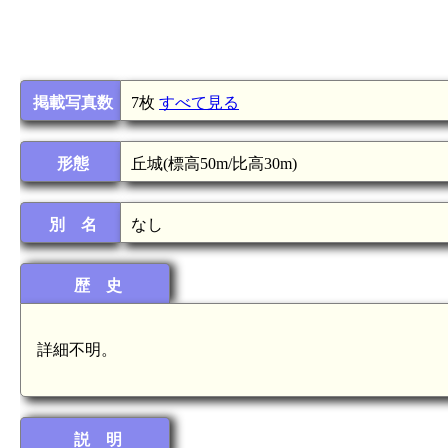
掲載写真数
7枚
すべて見る
形態
丘城(標高50m/比高30m)
別 名
なし
歴 史
詳細不明。
説 明