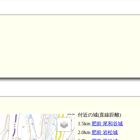
付近の城(直線距離)
1.5km
肥前 尾和谷城
2.0km
肥前 岩松城