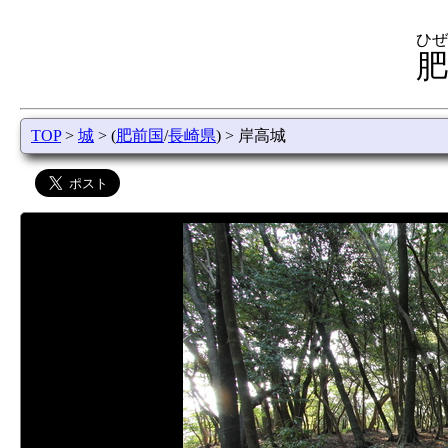
ひぜ
肥
TOP
>
城
> (
肥前国
/
長崎県
) > 岸高城