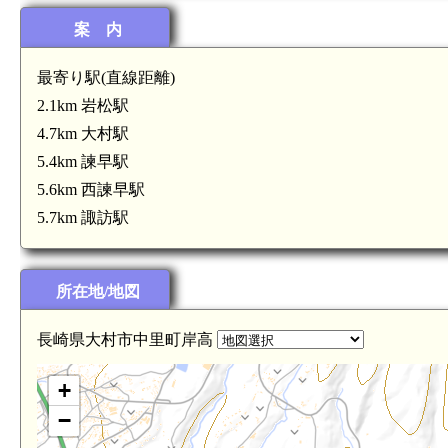
案 内
最寄り駅(直線距離)
2.1km 岩松駅
4.7km 大村駅
5.4km 諫早駅
5.6km 西諫早駅
5.7km 諏訪駅
肥前 城の尾城(4.5km)
所在地/地図
長崎県大村市中里町岸高
+
−