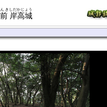
ん きしだかじょう
前 岸高城