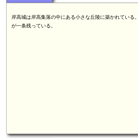
岸高城は岸高集落の中にある小さな丘陵に築かれている。
が一条残っている。
肥前 菅無田砦(7.8km)
菅無田古戦場(7.3km)
肥前 中岳砦(
中岳古戦場(7.
肥前 琴平岳(6.6km)