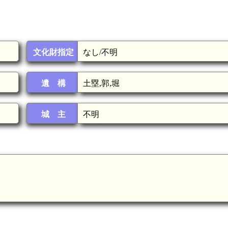
文化財指定
なし/不明
遺 構
土塁,郭,堀
城 主
不明