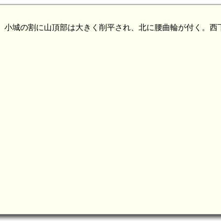
 小城の割に山頂部は大きく削平され、北に腰曲輪が付く。西
肥前 鳥甲城(9.6km)
7.2km)
2km)