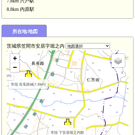
7.8km 宍戸駅
8.8km 内原駅
所在地/地図
茨城県笠間市安居字堀之内
+
−
.4km)
常陸 長兎路城(1.6km)
常陸 下安居堀之内館