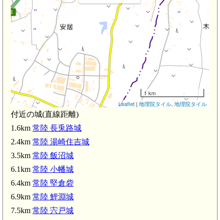
1 km
Leaflet
|
地理院タイル
,
地理院タイル
付近の城(直線距離)
1.6km
常陸 長兎路城
2.4km
常陸 湯崎住吉城
3.5km
常陸 飯沼城
6.1km
常陸 小幡城
6.4km
常陸 堅倉砦
6.9km
常陸 鯉淵城
7.5km
常陸 宍戸城