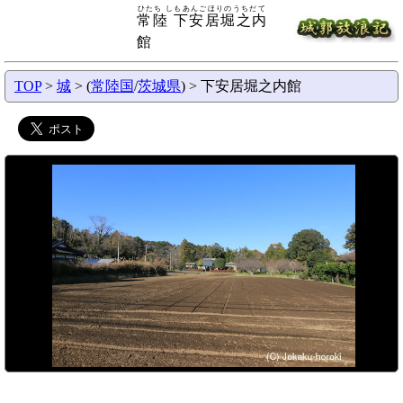
ひたち しもあんごほりのうちだて
常陸 下安居堀之内
館
TOP
>
城
> (
常陸国
/
茨城県
) > 下安居堀之内館