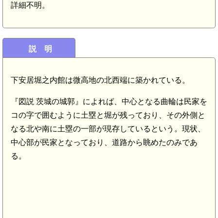
詳細不明。
説 明
下安居堀之内館は微高地の北西端に築かれている。
内原駅(8.8km)
『図説 茨城の城郭』によれば、中心となる曲輪は民家を
コの字で囲むように土塁と堀が残っており、その外側と
なる北や南に土塁の一部が現存しているという。現状、
中心部が民家となっており、道路から眺めたのみであ
km)
る。