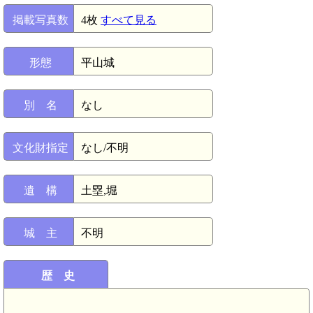
掲載写真数
4枚
すべて見る
形態
平山城
別 名
なし
文化財指定
なし/不明
遺 構
土塁,堀
城 主
不明
歴 史