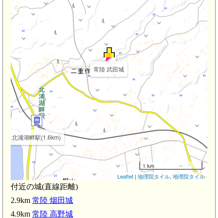
常陸 武田城
北浦湖畔駅(1.6km)
1 km
Leaflet
|
地理院タイル
,
地理院タイル
付近の城(直線距離)
2.9km
常陸 烟田城
4.9km
常陸 高野城