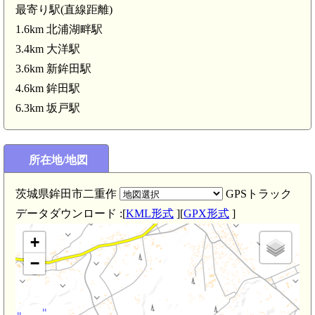
最寄り駅(直線距離)
1.6km 北浦湖畔駅
3.4km 大洋駅
3.6km 新鉾田駅
4.6km 鉾田駅
6.3km 坂戸駅
所在地/地図
茨城県鉾田市二重作
GPSトラック
データダウンロード :[
KML形式
][
GPX形式
]
+
−