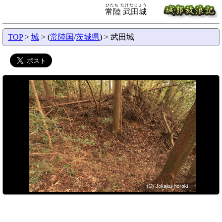
ひたち たけだじょう
常陸 武田城
TOP
>
城
> (
常陸国
/
茨城県
) > 武田城