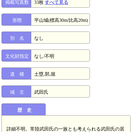
掲載写真数
33枚
すべて見る
形態
平山城(標高30m/比高20m)
別 名
なし
文化財指定
なし/不明
遺 構
土塁,郭,堀
城 主
武田氏
歴 史
詳細不明。常陸武田氏の一族とも考えられる武田氏の居