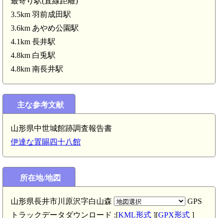
最寄り駅(直線距離)
3.5km 羽前成田駅
3.6km あやめ公園駅
4.1km 長井駅
4.8km 白兎駅
4.8km 南長井駅
主な参考文献
山形県中世城館跡調査報告書
伊達な置賜四十八館
所在地/地図
山形県長井市川原沢字白山森
GPS
トラックデータダウンロード :[
KML形式
][
GPX形式
]