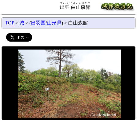
でわ はくさんもりだて
出羽 白山森館
TOP
>
城
> (
出羽国
/
山形県
) > 白山森館