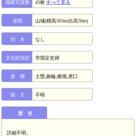
掲載写真数
45枚
すべて見る
形態
山城(標高303m/比高50m)
別 名
なし
文化財指定
市指定史跡
遺 構
土塁,曲輪,横堀,虎口
城 主
不明
歴 史
詳細不明。