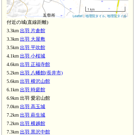
1 km
Leaflet
|
地理院タイル
,
地理院タイル
付近の城(直線距離)
3.3km
出羽 片倉館
3.3km
出羽 大屋敷
3.5km
出羽 平吹館
4.1km
出羽 小桜城
4.6km
出羽 正福寺館
5.2km
出羽 八幡館(長井市)
5.6km
出羽 横沢山館
出羽 片倉館(3.3km)
6.1km
出羽 時庭館
6.9km 出羽 愛宕山館
7.0km
出羽 高玉城
7.2km
出羽 萩生城
7.2km
出羽 横越館
7.3km
出羽 黒沢中館