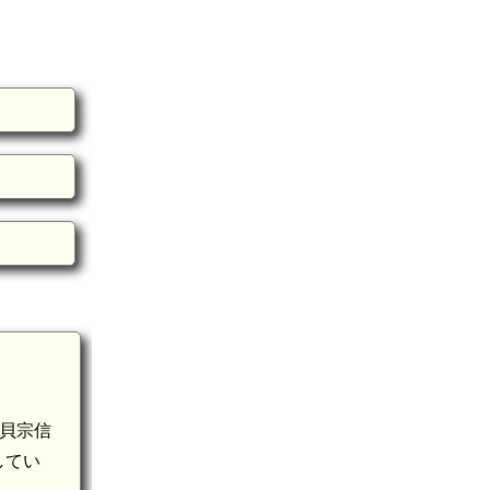
貝宗信
してい