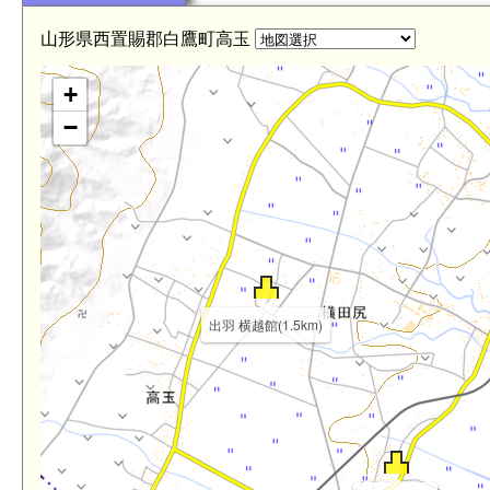
山形県西置賜郡白鷹町高玉
+
−
出羽 横越館(1.5km)