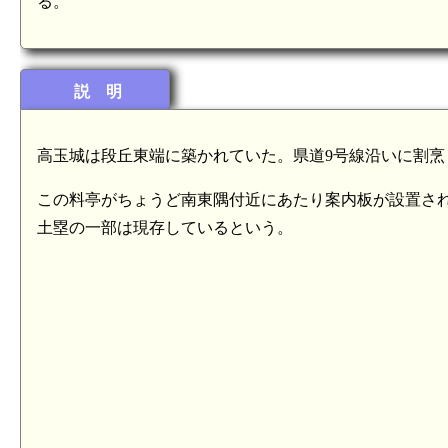
る。
説 明
高玉城は段丘東端に築かれていた。県道9号線沿いに割
この料亭がちょうど南東隅付近にあたり案内板が設置さ
土塁の一部は現存しているという。