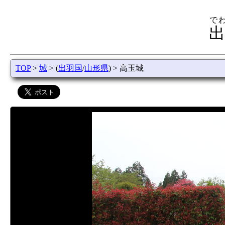
で
出
TOP
>
城
> (
出羽国
/
山形県
) > 高玉城