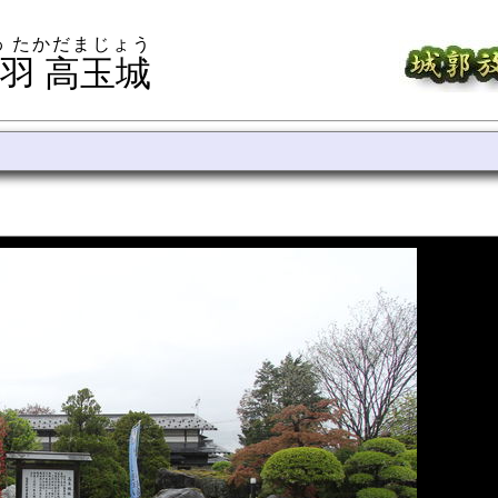
わ たかだまじょう
羽 高玉城