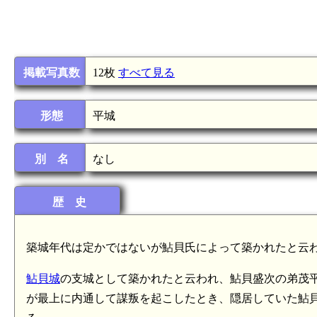
掲載写真数
12枚
すべて見る
形態
平城
別 名
なし
歴 史
築城年代は定かではないが鮎貝氏によって築かれたと云
鮎貝城
の支城として築かれたと云われ、鮎貝盛次の弟茂平が
が最上に内通して謀叛を起こしたとき、隠居していた鮎