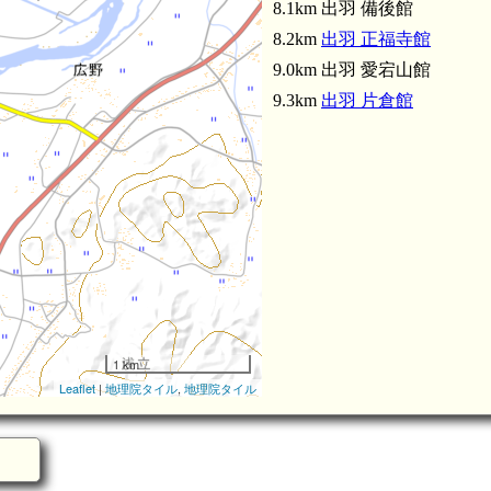
8.1km 出羽 備後館
8.2km
出羽 正福寺館
9.0km 出羽 愛宕山館
9.3km
出羽 片倉館
出羽 杉沢館
1 km
Leaflet
|
地理院タイル
,
地理院タイル