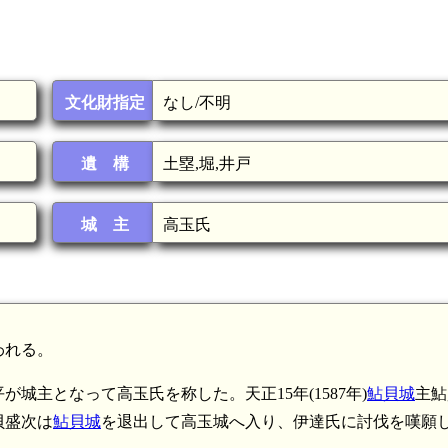
文化財指定
なし/不明
遺 構
土塁,堀,井戸
城 主
高玉氏
われる。
城主となって高玉氏を称した。天正15年(1587年)
鮎貝城
主鮎
貝盛次は
鮎貝城
を退出して高玉城へ入り、伊達氏に討伐を嘆願