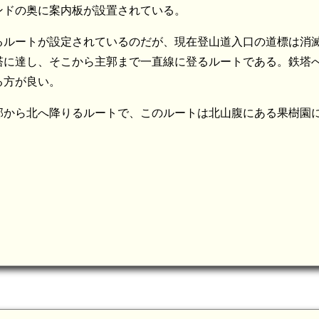
ンドの奥に案内板が設置されている。
るルートが設定されているのだが、現在登山道入口の道標は消
塔に達し、そこから主郭まで一直線に登るルートである。鉄塔
る方が良い。
部から北へ降りるルートで、このルートは北山腹にある果樹園
備前 怒塚城(6.