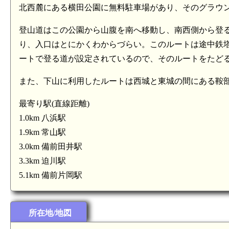
北西麓にある横田公園に無料駐車場があり、そのグラウ
登山道はこの公園から山腹を南へ移動し、南西側から登
り、入口はとにかくわからづらい。このルートは途中鉄
ートで登る道が設定されているので、そのルートをたど
また、下山に利用したルートは西城と東城の間にある鞍
最寄り駅(直線距離)
1.0km 八浜駅
1.9km 常山駅
3.0km 備前田井駅
3.3km 迫川駅
5.1km 備前片岡駅
所在地/地図