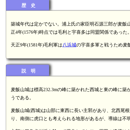
歴 史
築城年代は定かでない。浦上氏の家臣明石源三郎が麦飯山城
正4年(1576年)時点では毛利と宇喜多は同盟関係であった
天正9年(1581年)毛利軍は
八浜城
の宇喜多軍と戦うため麦
説 明
麦飯山城は標高232.3mの峰に築かれた西城と東の峰に
うである。
麦飯山城(西城)は山部に東西に長い主郭があり、北西尾
り、南側に虎口とも考えられる地形があるが、導線は不