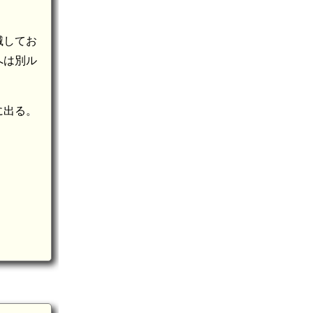
滅してお
へは別ル
備前 高山城(8.3km)
に出る。
備前 古城山城(7.2km)
4km)
備前 高畠