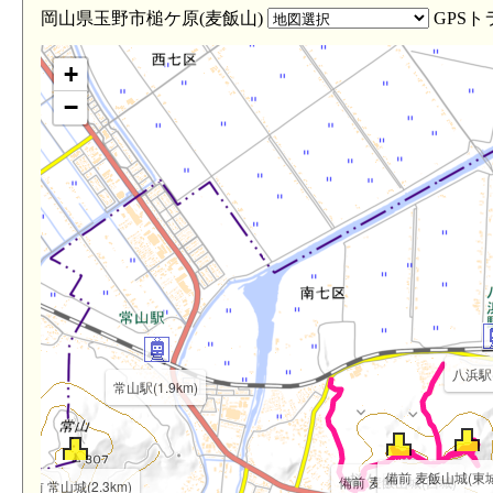
岡山県玉野市槌ケ原(麦飯山)
GPSト
+
−
km)
八浜駅(
常山駅(1.9km)
備前 麦飯山城(東城)
備前 麦飯山城(西城)
備前 常山城(2.3km)