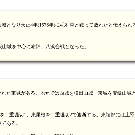
となり天正4年(1576年)に毛利軍と戦って敗れたと伝えられ
。
飯山城を中心に布陣、八浜合戦となった。
築かれた東城がある。地元では西城を横田山城、東城を麦飯山城
根を二重堀切1、東尾根を二重堀切2で遮断する。東端部には土
明である。