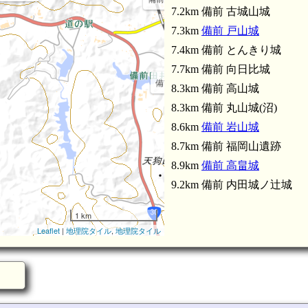
7.2km 備前 古城山城
7.3km
備前 戸山城
7.4km 備前 とんきり城
7.7km 備前 向日比城
備前田井駅(3.0km)
8.3km 備前 高山城
8.3km 備前 丸山城(沼)
8.6km
備前 岩山城
8.7km 備前 福岡山遺跡
8.9km
備前 高畠城
9.2km 備前 内田城ノ辻城
1 km
Leaflet
|
地理院タイル
,
地理院タイル