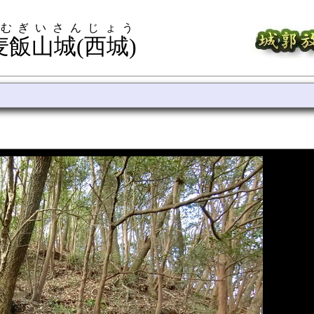
 むぎいさんじょう
麦飯山城(西城)