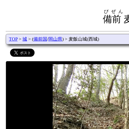
びぜん
備前 
TOP
>
城
> (
備前国
/
岡山県
) > 麦飯山城(西城)