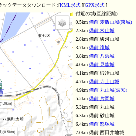
ラックデータダウンロード :[
KML形式
][
GPX形式
]
付近の城(直線距離)
0.5km
備前 麦飯山城(東城)
備前 八浜城(3.8km)
備前 丸山城(波知)(
2.3km
備前 常山城
2.8km 備前 駿河山城
3.7km
備前 滝城
3.8km
備前 八浜城
4.0km
備前 見能城
4.1km 備前 鍛冶山城
4.7km
備前 寺上山城
4.9km
備前 丸山城(波知)
5.2km
備前 片岡城
1.0km)
5.3km 備前 丸山城
6.3km 備前 砂山城
6.4km
備前 怒塚城
(0.5km)
7.0km 備前 西田井地城
備前 駿河山城(2.8km)
備前 見能城(4.