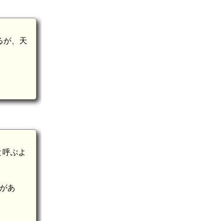
るが、天
と呼ぶよ
塁があ