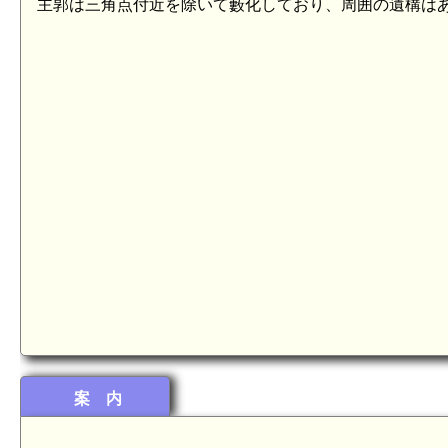
主郭は三角点付近を除いて藪化しており、周囲の遺構は
案 内