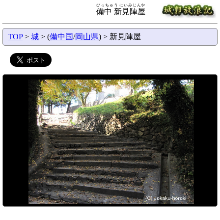
びっちゅう にいみじんや
備中 新見陣屋
TOP
>
城
> (
備中国
/
岡山県
) > 新見陣屋