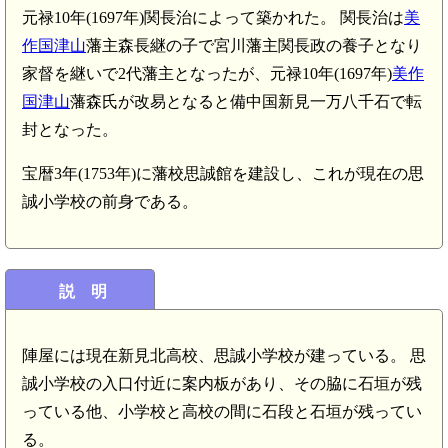
元禄10年(1697年)関長治によって築かれた。 関長治は
美
作国津山
藩主森長継の子で宮川藩主関長政の養子となり
家督を継いで2代藩主となったが、元禄10年(1697年)
美作
国津山
藩森氏が改易となると備中国新見一万八千石で転
封となった。
宝暦3年(1753年)に藩校思誠館を建設し、これが現在の思
誠小学校の前身である。
説 明
陣屋には現在新見北高校、思誠小学校が建っている。 思
誠小学校の入口付近に案内板があり、その脇に石垣が残
っている他、小学校と高校の間に石段と石垣が残ってい
る。