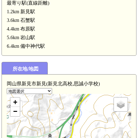
最寄り駅(直線距離)
1.2km 新見駅
3.6km 石蟹駅
4.4km 布原駅
5.6km 岩山駅
6.4km 備中神代駅
所在地/地図
岡山県新見市新見(新見北高校,思誠小学校)
+
)(2.6km)
−