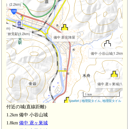
）(2.2km)
.9km)
新見駅(1.2km)
備中 新見陣屋
備中 小谷山城(1.2km)
備中 鳶ヶ巣城(1.8km
1 km
Leaflet
|
地理院タイル
,
地理院タイル
付近の城(直線距離)
備中 角尾城(2.0km)
1.2km 備中 小谷山城
1.8km
備中 鳶ヶ巣城