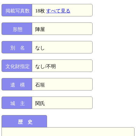
掲載写真数
18枚
すべて見る
形態
陣屋
別 名
なし
文化財指定
なし/不明
遺 構
石垣
城 主
関氏
歴 史