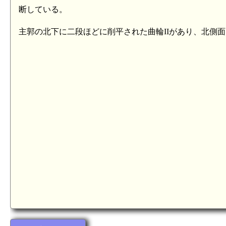
断している。
主郭の北下に二段ほどに削平された曲輪IIがあり、北側
備中 竹野城(7.9km)
三村元範終焉の地（早乙女岩）(7.3km)