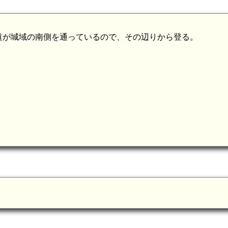
道が城域の南側を通っているので、その辺りから登る。
km)
備中 新見陣屋(6.6km)
備中 小谷山城(6.6km)
備中 鳶ヶ巣城(6.0km)
備中 角尾城(4.8km)