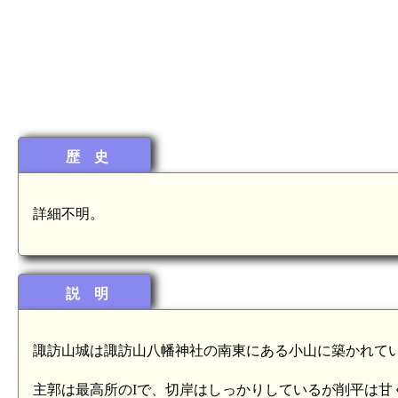
歴 史
詳細不明。
説 明
諏訪山城は諏訪山八幡神社の南東にある小山に築かれて
主郭は最高所のIで、切岸はしっかりしているが削平は甘