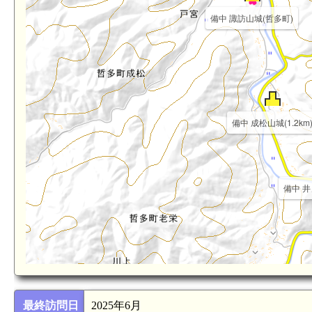
備中 諏訪山城(哲多町)
備中 成松山城(1.2km
備中 井
最終訪問日
2025年6月