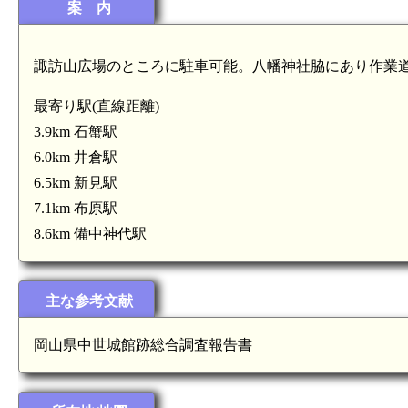
案 内
諏訪山広場のところに駐車可能。八幡神社脇にあり作業
備中 宮田山城(6.6km)
原駅(7.1km)
備中 福本城(6.6km)
新見駅(6.5
最寄り駅(直線距離)
3.9km 石蟹駅
6.0km 井倉駅
6.5km 新見駅
7.1km 布原駅
8.6km 備中神代駅
主な参考文献
岡山県中世城館跡総合調査報告書