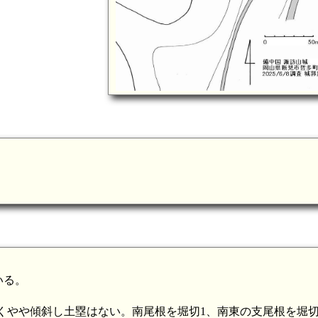
いる。
くやや傾斜し土塁はない。南尾根を堀切1、南東の支尾根を堀切