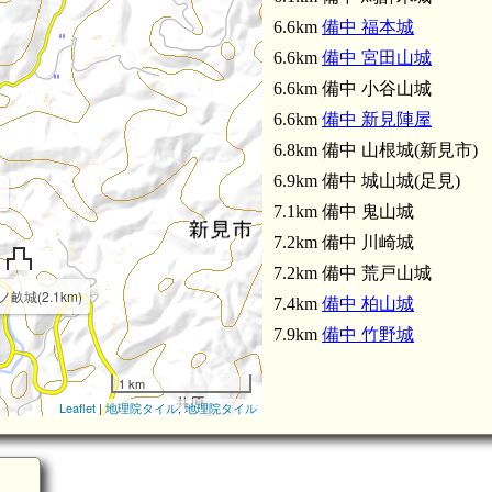
6.6km
備中 福本城
6.6km
備中 宮田山城
6.6km 備中 小谷山城
6.6km
備中 新見陣屋
6.8km 備中 山根城(新見市)
6.9km 備中 城山城(足見)
)
7.1km 備中 鬼山城
7.2km 備中 川崎城
7.2km 備中 荒戸山城
ノ畝城(2.1km)
7.4km
備中 柏山城
7.9km
備中 竹野城
1 km
Leaflet
|
地理院タイル
,
地理院タイル
備中 旗山城(4.6km)