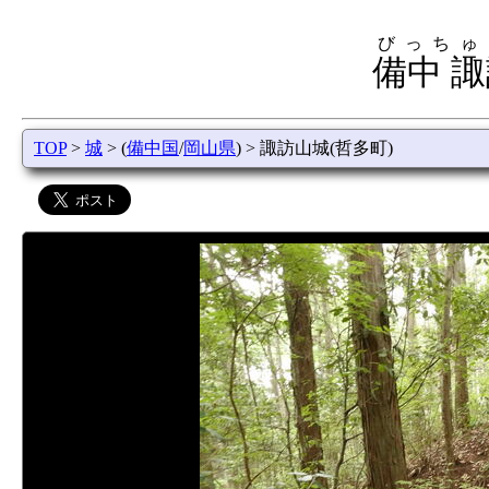
びっちゅ
備中 諏
TOP
>
城
> (
備中国
/
岡山県
) > 諏訪山城(哲多町)