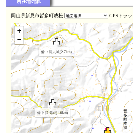
所在地/地図
岡山県新見市哲多町成松
GPSトラッ
+
−
備中 滝丸城(2.7km)
備中 猿滝城(1.6km)