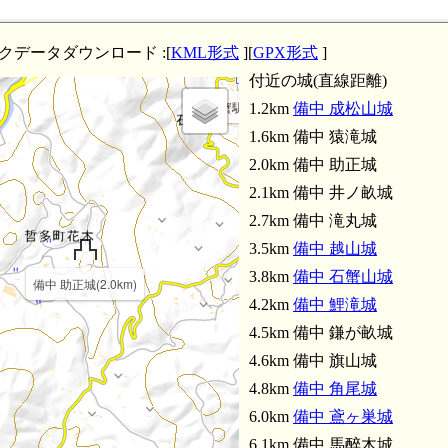
クデータダウンロード :[
KML形式
][
GPX形式
]
付近の城(直線距離)
石蟹駅(3.9km)
1.2km
備中 成松山城
1.6km 備中 猿滝城
2.0km 備中 助正城
2.1km 備中 井ノ畝城
備中 石蟹山城(3.8km)
2.7km 備中 滝丸城
3.5km
備中 越山城
備中 鯉滝城(4.2k
3.8km
備中 石蟹山城
備中 助正城(2.0km)
4.2km
備中 鯉滝城
4.5km 備中 鎌が畝城
4.6km 備中 旗山城
4.8km
備中 角尾城
6.0km
備中 鳶ヶ巣城
6.1km 備中 馬醉木城