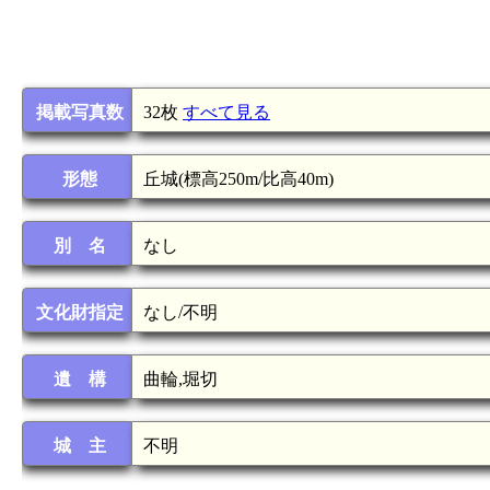
掲載写真数
32枚
すべて見る
形態
丘城(標高250m/比高40m)
別 名
なし
文化財指定
なし/不明
遺 構
曲輪,堀切
城 主
不明