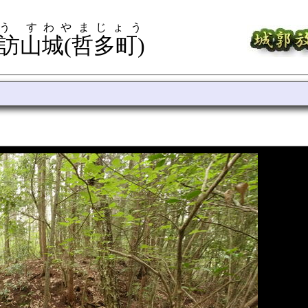
う すわやまじょう
訪山城(哲多町)