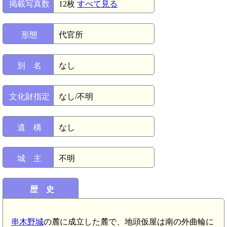
掲載写真数
12枚
すべて見る
形態
代官所
別 名
なし
文化財指定
なし/不明
遺 構
なし
城 主
不明
歴 史
串木野城
の麓に成立した麓で、地頭仮屋は南の外曲輪に