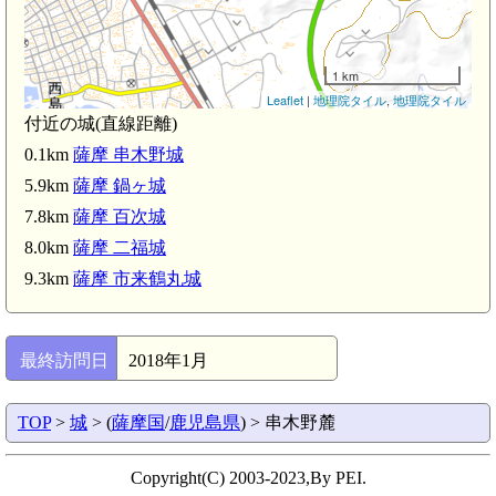
1 km
Leaflet
|
地理院タイル
,
地理院タイル
付近の城(直線距離)
0.1km
薩摩 串木野城
神村学園前駅(2.3km)
5.9km
薩摩 鍋ヶ城
7.8km
薩摩 百次城
8.0km
薩摩 二福城
9.3km
薩摩 市来鶴丸城
最終訪問日
2018年1月
市来駅(4.2k
TOP
>
城
> (
薩摩国
/
鹿児島県
) > 串木野麓
Copyright(C) 2003-2023,By PEI.