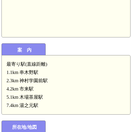
案 内
木
最寄り駅(直線距離)
1.1km 串木野駅
2.3km 神村学園前駅
4.2km 市来駅
5.1km 木場茶屋駅
7.4km 湯之元駅
所在地/地図