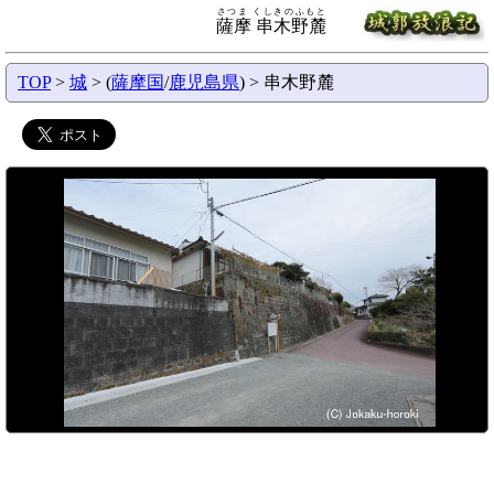
さつま くしきのふもと
薩摩 串木野麓
TOP
>
城
> (
薩摩国
/
鹿児島県
) > 串木野麓