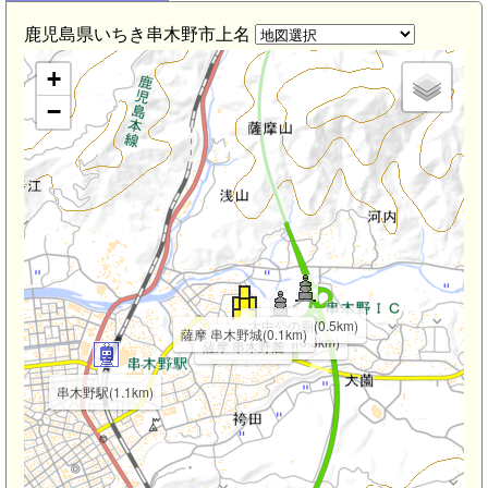
鹿児島県いちき串木野市上名
+
−
大中公の廟(0.5km)
薩摩 串木野城(0.1km)
串木野氏の墓(0.3km)
薩摩 串木野麓
串木野駅(1.1km)