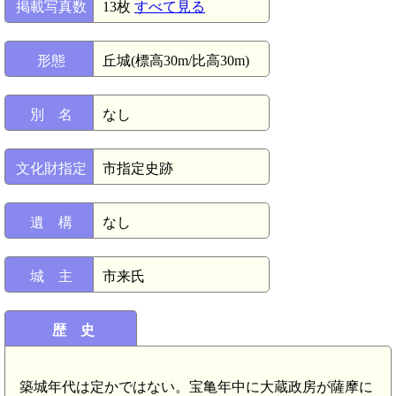
掲載写真数
13枚
すべて見る
形態
丘城(標高30m/比高30m)
別 名
なし
文化財指定
市指定史跡
遺 構
なし
城 主
市来氏
歴 史
築城年代は定かではない。宝亀年中に大蔵政房が薩摩に