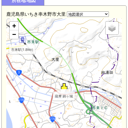
所在地/地図
鹿児島県いちき串木野市大里
+
−
市来駅(1.8km)
薩摩 鍋ヶ城
湯之