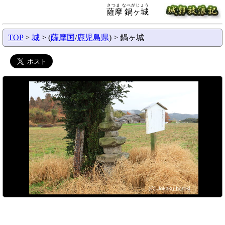
さつま なべがじょう
薩摩 鍋ヶ城
TOP
>
城
> (
薩摩国
/
鹿児島県
) > 鍋ヶ城