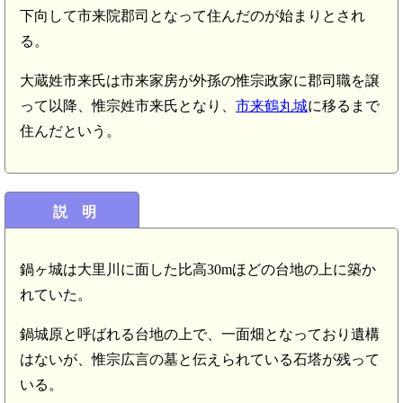
下向して市来院郡司となって住んだのが始まりとされ
る。
大蔵姓市来氏は市来家房が外孫の惟宗政家に郡司職を譲
って以降、惟宗姓市来氏となり、
市来鶴丸城
に移るまで
住んだという。
説 明
鍋ヶ城は大里川に面した比高30mほどの台地の上に築か
れていた。
鍋城原と呼ばれる台地の上で、一面畑となっており遺構
はないが、惟宗広言の墓と伝えられている石塔が残って
いる。