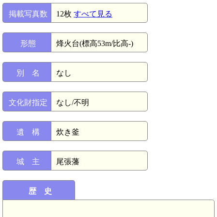
掲載写真数
12枚
すべて見る
形態
烽火台(標高53m/比高-)
別 名
なし
文化財指定
なし/不明
遺 構
炊き釜
城 主
尾張藩
歴 史