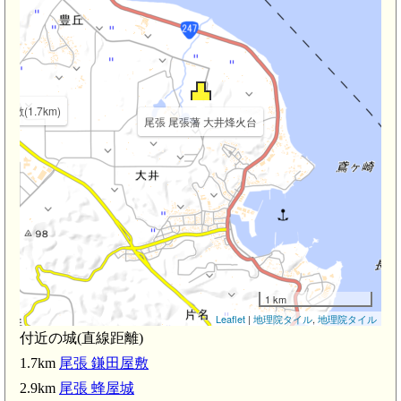
屋敷(1.7km)
尾張 尾張藩 大井烽火台
1 km
Leaflet
|
地理院タイル
,
地理院タイル
付近の城(直線距離)
m)
1.7km
尾張 鎌田屋敷
2.9km
尾張 蜂屋城