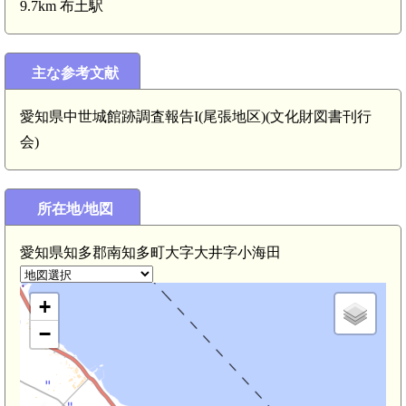
9.7km 布土駅
主な参考文献
愛知県中世城館跡調査報告I(尾張地区)(文化財図書刊行
会)
所在地/地図
愛知県知多郡南知多町大字大井字小海田
+
−