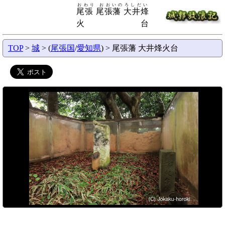
おわり おおいのろしだい
尾張 尾張藩 大井烽
火台
TOP
>
城
> (
尾張国
/
愛知県
) > 尾張藩 大井烽火台