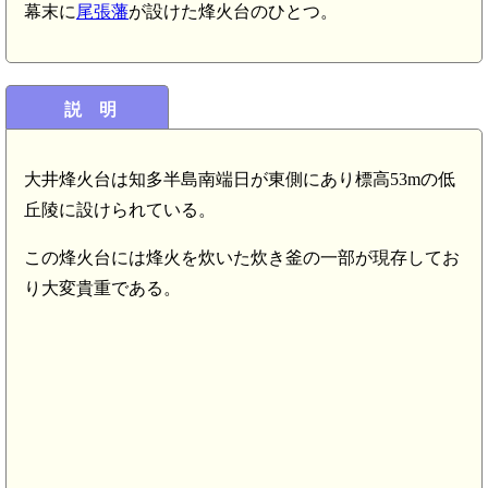
幕末に
尾張藩
が設けた烽火台のひとつ。
説 明
大井烽火台は知多半島南端日が東側にあり標高53mの低
丘陵に設けられている。
この烽火台には烽火を炊いた炊き釜の一部が現存してお
り大変貴重である。