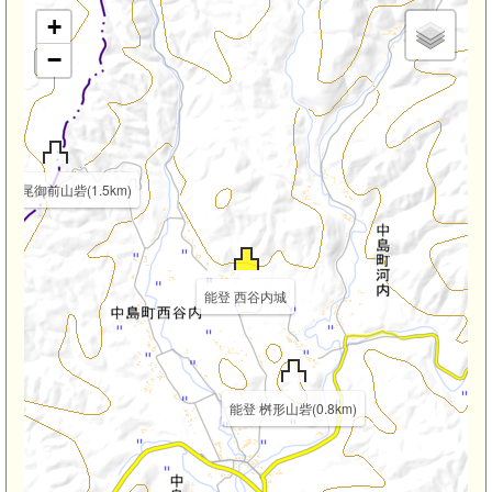
+
−
 根尾御前山砦(1.5km)
能登 西谷内城
能登 桝形山砦(0.8km)