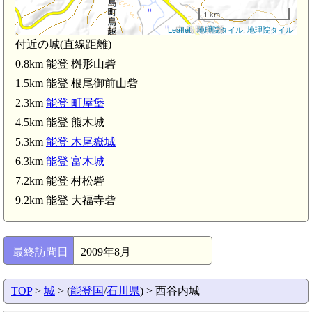
1 km
Leaflet
|
地理院タイル
,
地理院タイル
付近の城(直線距離)
0.8km 能登 桝形山砦
1.5km 能登 根尾御前山砦
能登 町屋堡(2.3km)
2.3km
能登 町屋堡
4.5km 能登 熊木城
5.3km
能登 木尾嶽城
6.3km
能登 富木城
7.2km 能登 村松砦
9.2km 能登 大福寺砦
最終訪問日
2009年8月
TOP
>
城
> (
能登国
/
石川県
) > 西谷内城