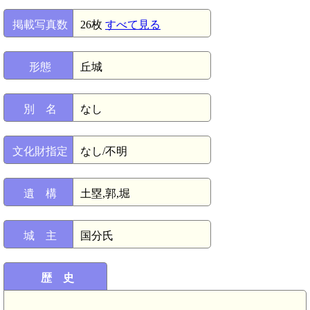
掲載写真数
26枚
すべて見る
形態
丘城
別 名
なし
文化財指定
なし/不明
遺 構
土塁,郭,堀
城 主
国分氏
歴 史