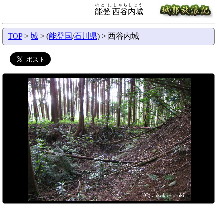
のと にしやちじょう
能登 西谷内城
TOP
>
城
> (
能登国
/
石川県
) > 西谷内城