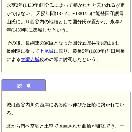
永享2年(1430年)国分氏によって築かれたと云われるが定
かではない。 天授年間(1375年〜1381年)に能登国守護畠
山氏により西谷内の地頭として国分氏が置かれ、永享2
年(1430年)に築城したという。
その後、長綱連の家臣となった国分五郎兵衛(徳山)は、
長綱連に従って
七尾城
に籠り、慶長5年(1600年)前田利長
による
大聖寺城
攻めの際に討死したという。
説 明
城は西谷内川の西岸にある南へ伸びた丘陵に築かれてい
る。
北から南へ空堀と土塁で区画された曲輪が確認でき、一