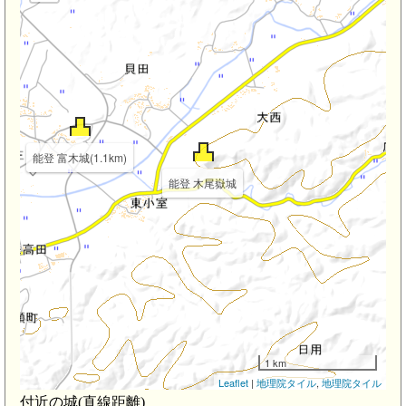
能登 富木城(1.1km)
能登 木尾嶽城
1 km
Leaflet
|
地理院タイル
,
地理院タイル
付近の城(直線距離)