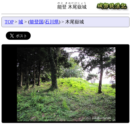
のと きおだけじょう
能登 木尾嶽城
TOP
>
城
> (
能登国
/
石川県
) > 木尾嶽城