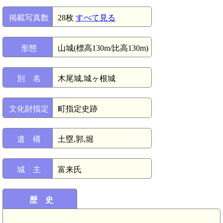
掲載写真数
28枚
すべて見る
形態
山城(標高130m/比高130m)
別 名
木尾城,城ヶ根城
文化財指定
町指定史跡
遺 構
土塁,郭,堀
城 主
富来氏
歴 史