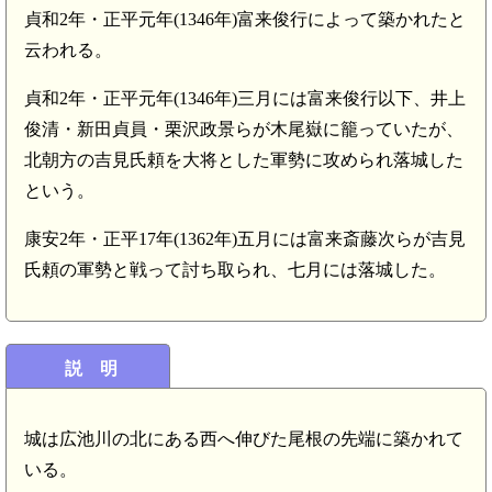
貞和2年・正平元年(1346年)富来俊行によって築かれたと
云われる。
貞和2年・正平元年(1346年)三月には富来俊行以下、井上
俊清・新田貞員・栗沢政景らが木尾嶽に籠っていたが、
北朝方の吉見氏頼を大将とした軍勢に攻められ落城した
という。
康安2年・正平17年(1362年)五月には富来斎藤次らが吉見
氏頼の軍勢と戦って討ち取られ、七月には落城した。
説 明
城は広池川の北にある西へ伸びた尾根の先端に築かれて
いる。