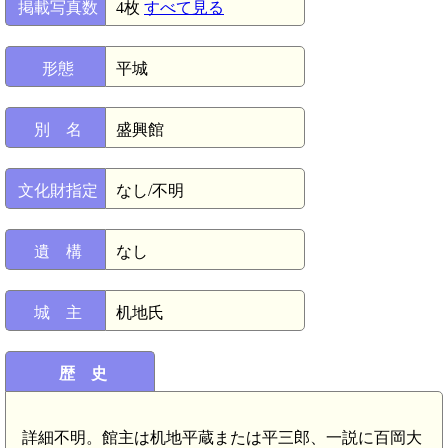
掲載写真数
4枚
すべて見る
形態
平城
別 名
盛興館
文化財指定
なし/不明
遺 構
なし
城 主
机地氏
歴 史
詳細不明。館主は机地平蔵または平三郎、一説に百岡大