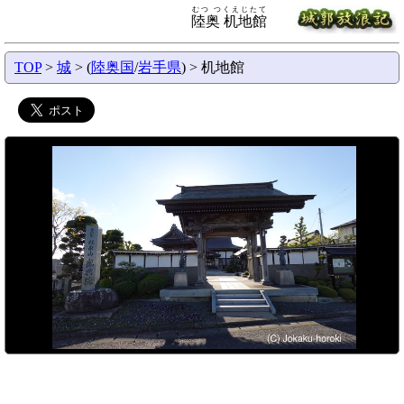
むつ つくえじたて
陸奥 机地館
TOP
>
城
> (
陸奥国
/
岩手県
) > 机地館