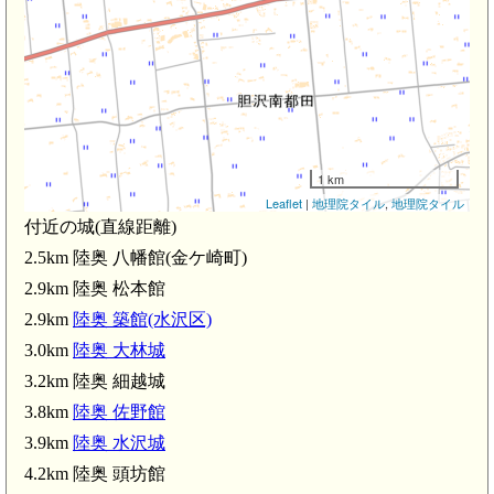
1 km
Leaflet
|
地理院タイル
,
地理院タイル
付近の城(直線距離)
2.5km 陸奥 八幡館(金ケ崎町)
2.9km 陸奥 松本館
2.9km
陸奥 築館(水沢区)
3.0km
陸奥 大林城
3.2km 陸奥 細越城
3.8km
陸奥 佐野館
3.9km
陸奥 水沢城
4.2km 陸奥 頭坊館