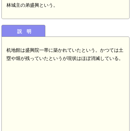
林城主の弟盛興という。
六原駅(9.1km)
説 明
机地館は盛興院一帯に築かれていたという。かつては土
塁や堀が残っていたというが現状はほぼ消滅している。
陸奥 丸
陸奥 花