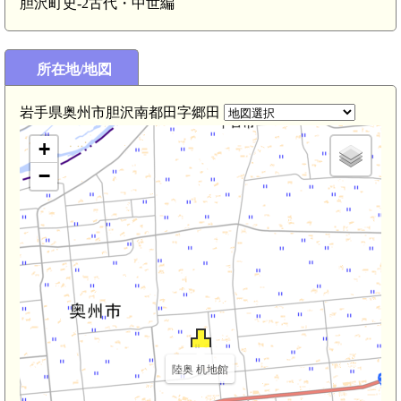
胆沢町史-2古代・中世編
陸奥 大林城(3.0km)
陸奥 松本館(2.9km)
所在地/地図
 八幡館(金ケ崎町)(2.5km)
岩手県奥州市胆沢南都田字郷田
+
−
陸奥 机地館