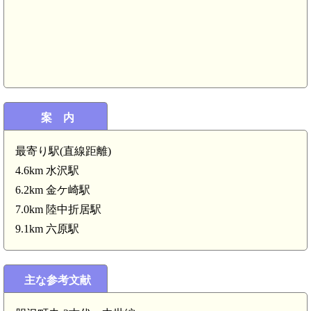
金ケ崎駅(
案 内
最寄り駅(直線距離)
陸奥 
4.6km 水沢駅
陸奥 五葉館(4.4km)
6.2km 金ケ崎駅
7.0km 陸中折居駅
9.1km 六原駅
主な参考文献
陸