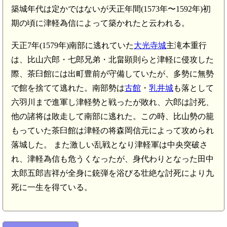
築城年代は定かではないが天正年間(1573年〜1592年)初
期の頃に津軽為信によって築かれたと云われる。
天正7年(1579年)南部に逃れていた
大光寺城
主滝本重行
は、比山六郎・七郎兄弟・北畠顕則らと津軽に侵攻した
際、茶臼館には出町豊前が守備していたが、多勢に無勢
で館を捨てて逃れた。南部勢は
古館
・
乳井城
も落として
六羽川まで進軍し津軽勢と戦ったが敗れ、六郎は討死、
他の諸将は敗走して南部に逃れた。この時、比山勢の籠
もっていた茶臼館は津軽の将森岡信元によって攻められ
落城した。 また激しい乱戦となり津軽軍は中央突破さ
れ、津軽為信も危うくなったが、身代わりとなった田中
太郎五郎吉祥が全身に銃弾を浴びる壮絶な討死により九
死に一生を得ている。