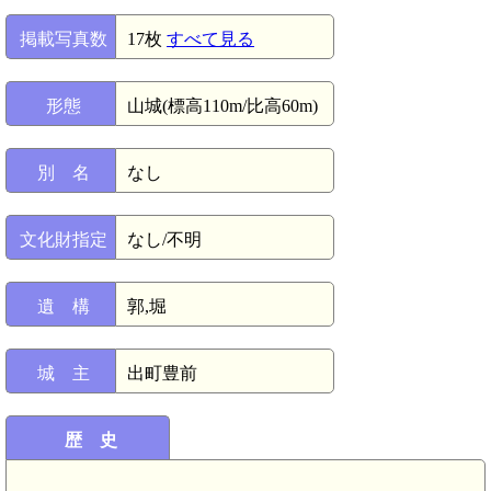
掲載写真数
17枚
すべて見る
形態
山城(標高110m/比高60m)
別 名
なし
文化財指定
なし/不明
遺 構
郭,堀
城 主
出町豊前
歴 史