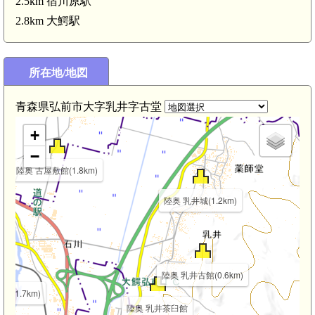
2.5km 宿川原駅
2.8km 大鰐駅
陸奥 沖館城(3.0
陸奥 高畑城(2.5km)
所在地/地図
青森県弘前市大字乳井字古堂
+
−
陸奥 古屋敷館(1.8km)
陸奥 乳井城(1.2km)
陸奥 乳井古館(0.6km)
(1.7km)
陸奥 乳井茶臼館