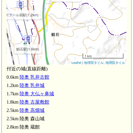
石川プール前駅(1.2km)
鯖石駅(1.6km)
1 km
Leaflet
|
地理院タイル
,
地理院タイル
付近の城(直線距離)
0.6km
陸奥 乳井古館
(2.5km)
1.2km
陸奥 乳井城
1.7km
陸奥 大仏ヶ鼻城
宿川原駅(2.5km)
幡館(2.9km)
陸奥 蔵館(2.8km)
1.8km
陸奥 古屋敷館
2.5km
陸奥 高畑城
大鰐駅(2.8km)
2.5km 陸奥 森山城
2.8km 陸奥 蔵館
陸奥 羽黒館(3.3km)