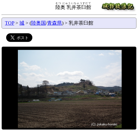
むつ にゅういちゃうすだて
陸奥 乳井茶臼館
TOP
>
城
> (
陸奥国
/
青森県
) > 乳井茶臼館