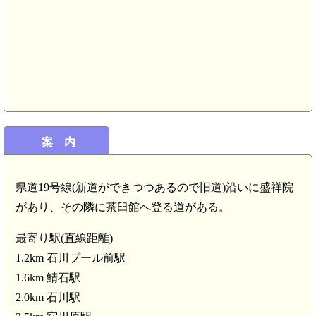
案 内
陸奥 大光寺城(4.8km)
県道19号線(新道ができつつあるので旧道)沿いに盛祥院
陸奥 南田館(4.4km)
があり、その隣に茶臼館へ登る道がある。
最寄り駅(直線距離)
1.2km 石川プール前駅
1.6km 鯖石駅
陸奥 新館城
2.0km 石川駅