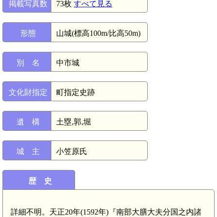
掲載写真数
73枚
すべて見る
形態
山城(標高100m/比高50m)
別 名
中市城
文化財指定
町指定史跡
遺 構
土塁,郭,堀
城 主
小笠原氏
歴 史
詳細不明。天正20年(1592年)『南部大膳大夫分国之内諸