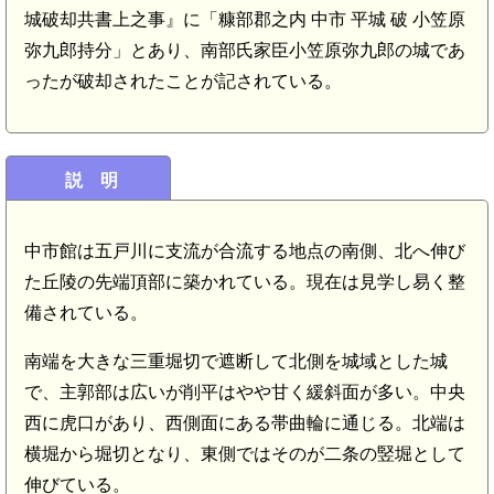
城破却共書上之事』に「糠部郡之内 中市 平城 破 小笠原
弥九郎持分」とあり、南部氏家臣小笠原弥九郎の城であ
ったが破却されたことが記されている。
説 明
中市館は五戸川に支流が合流する地点の南側、北へ伸び
た丘陵の先端頂部に築かれている。現在は見学し易く整
備されている。
8.8km)
南端を大きな三重堀切で遮断して北側を城域とした城
で、主郭部は広いが削平はやや甘く緩斜面が多い。中央
西に虎口があり、西側面にある帯曲輪に通じる。北端は
横堀から堀切となり、東側ではそのが二条の竪堀として
伸びている。