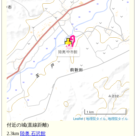
陸奥 中市館
1 km
Leaflet
|
地理院タイル
,
地理院タイル
付近の城(直線距離)
2.3km
陸奥 石沢館