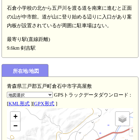
石倉小学校の北から五戸川を渡る道を南東に進むと正面
の山が中市館。道が山に登り始める辺りに入口があり案
内板が設置されているが周囲に駐車場はない。
最寄り駅(直線距離)
9.6km 剣吉駅
所在地/地図
青森県三戸郡五戸町倉石中市字高屋敷
GPSトラックデータダウンロード :
[
KML形式
][
GPX形式
]
+
−
陸奥 