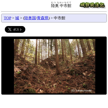
むつ なかいちだて
陸奥 中市館
TOP
>
城
> (
陸奥国
/
青森県
) > 中市館