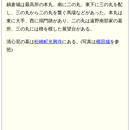
鍋倉城は最高所の本丸、南に二の丸、東下に三の丸を配
し、三の丸から二の丸を繋ぐ馬場などがあった。本丸は
東に大手、西に搦門跡があり、二の丸は遠野南部家の墓
陸奥 火渡館(8.9km)
所、三の丸には櫓を模した展望台がある。
清心尼の墓は
松崎町光興寺
にある。(写真は
横田城
を参
照)