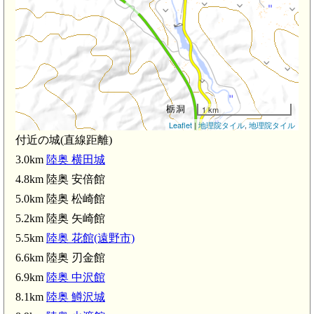
1 km
Leaflet
|
地理院タイル
,
地理院タイル
付近の城(直線距離)
3.0km
陸奥 横田城
4.8km 陸奥 安倍館
5.0km 陸奥 松崎館
5.2km 陸奥 矢崎館
5.5km
陸奥 花館(遠野市)
6.6km 陸奥 刃金館
6.9km
陸奥 中沢館
8.1km
陸奥 鱒沢城