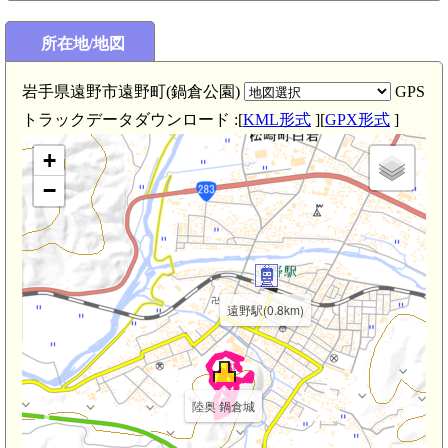
陸奥 横田城(3.0km)
所在地/地図
岩手県遠野市遠野町(鍋倉公園)
GPS
トラックデータダウンロード :[
KML形式
][
GPX形式
]
+
−
遠野駅(0.8km)
陸奥 鍋倉城