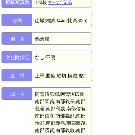
掲載写真数
140枚
すべて見る
形態
山城(標高344m/比高80m)
別 名
鍋倉館
文化財指定
なし/不明
遺 構
土塁,曲輪,堀切,横堀,虎口
城 主
阿曽沼広郷,阿曽沼広長,
南部直義,南部義長,南部
義倫,南部利戡,南部信有,
南部信彦,南部義顔,南部
怡顔,南部義堯,南部義茂,
南部済賢,南部義敦,南部