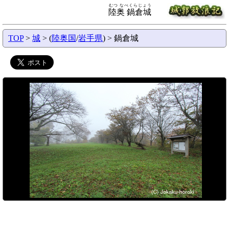
むつ なべくらじょう
陸奥 鍋倉城
TOP
>
城
> (
陸奥国
/
岩手県
) > 鍋倉城