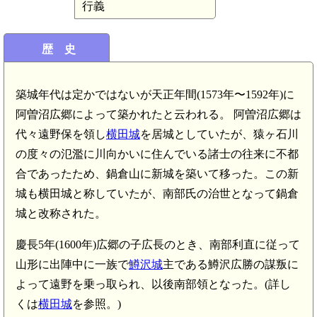
行義
歴 史
築城年代は定かではないが天正年間(1573年〜1592年)に
阿曽沼広郷によって築かれたと云われる。 阿曽沼広郷は
代々遠野保を領し
横田城
を居城としていたが、猿ヶ石川
の度々の氾濫に川向かいに住んでいる諸士の往来に不都
合であったため、鍋倉山に新城を築いて移った。この新
城も横田城と称していたが、南部氏の治世となって鍋倉
城と改称された。
慶長5年(1600年)広郷の子広長のとき、南部利直に従って
山形に出陣中に一族で
鱒沢城
主である鱒沢広勝の謀叛に
よって遠野を乗っ取られ、以後南部領となった。(詳し
くは
横田城
を参照。)