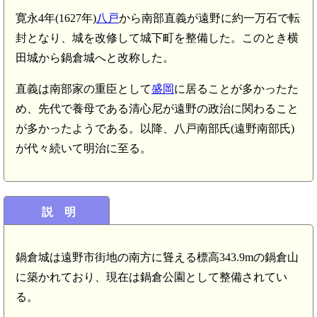
寛永4年(1627年)
八戸
から南部直義が遠野に約一万石で転
封となり、城を改修して城下町を整備した。このとき横
田城から鍋倉城へと改称した。
直義は南部家の重臣として
盛岡
に居ることが多かったた
め、先代で養母である清心尼が遠野の政治に関わること
が多かったようである。以降、八戸南部氏(遠野南部氏)
が代々続いて明治に至る。
説 明
鍋倉城は遠野市街地の南方に聳える標高343.9mの鍋倉山
に築かれており、現在は鍋倉公園として整備されてい
る。