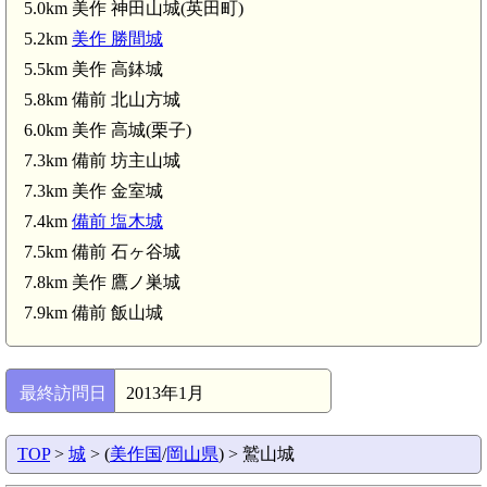
5.0km 美作 神田山城(英田町)
5.2km
美作 勝間城
5.5km 美作 高鉢城
備
5.8km 備前 北山方城
6.0km 美作 高城(栗子)
7.3km 備前 坊主山城
7.3km 美作 金室城
7.4km
備前 塩木城
7.5km 備前 石ヶ谷城
7.8km 美作 鷹ノ巣城
7.9km 備前 飯山城
備前 坊主山城(7.3km)
備前 石ヶ谷城(7.5km)
最終訪問日
2013年1月
TOP
>
城
> (
美作国
/
岡山県
) > 鷲山城