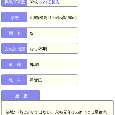
掲載写真数
32枚
すべて見る
形態
山城(標高210m/比高150m)
別 名
なし
文化財指定
なし/不明
遺 構
郭,堀
城 主
星賀氏
歴 史
築城年代は定かではない。永禄元年(1558年)には星賀光