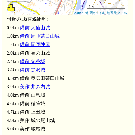
1 km
Leaflet
|
地理院タイル
,
地理院タイル
前 先谷城(2.4km)
付近の城(直線距離)
0.9km
備前 大仙山城
1.0km
備前 周匝茶臼山城
1.2km
備前 周匝陣屋
2.0km 備前 頓の山城
2.4km
備前 先谷城
備前 奥塩田茶臼山城(
3.4km
備前 黒沢城
3.5km 備前 奥塩田茶臼山城
3.9km
美作 井の内城
4.0km 備前 山鳥城
4.6km 備前 稲蒔城
4.7km 備前 上田城
4.9km 美作 城の尾山城
備前 稲蒔城(4.6km)
備前 上田城(4.7km)
5.0km 美作 城尾城