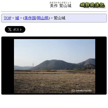
みまさか わしやまじょう
美作 鷲山城
TOP
>
城
> (
美作国
/
岡山県
) > 鷲山城