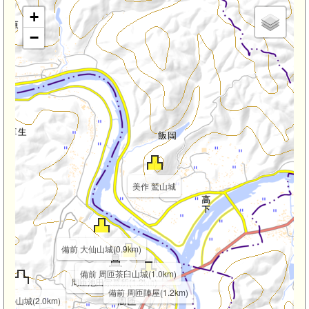
+
−
美作 鷲山城
備前 大仙山城(0.9km)
備前 周匝茶臼山城(1.0km)
周匝池田家墓所(1.2km)
備前 周匝陣屋(1.2km)
頓の山城(2.0km)