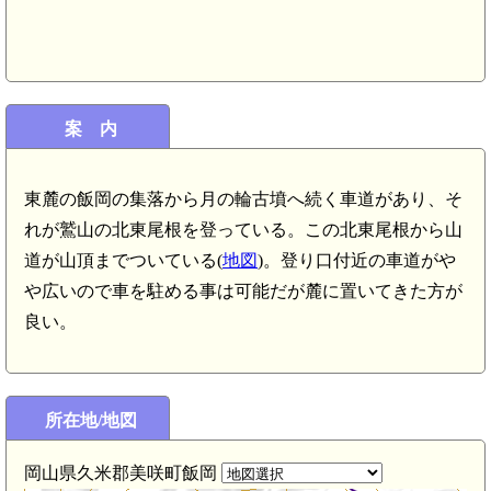
美
案 内
9km)
東麓の飯岡の集落から月の輪古墳へ続く車道があり、そ
れが鷲山の北東尾根を登っている。この北東尾根から山
道が山頂までついている(
地図
)。登り口付近の車道がや
や広いので車を駐める事は可能だが麓に置いてきた方が
良い。
所在地/地図
岡山県久米郡美咲町飯岡