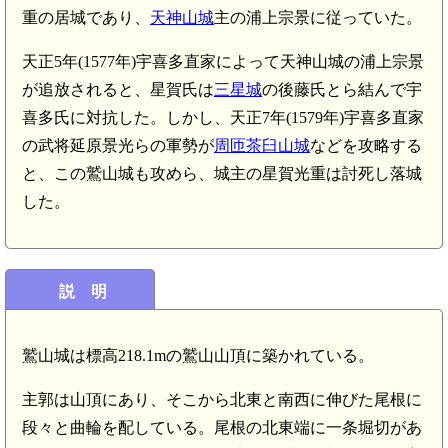
重の居城であり、
天神山城
主の浦上宗景に従っていた。
天正5年(1577年)宇喜多直家によって天神山城の浦上宗景
が追放されると、星賀氏は
三星城
の後藤氏とら結んで宇
喜多氏に対抗した。しかし、天正7年(1579年)宇喜多直家
の武将延原景光らの軍勢が
周匝茶臼山城
などを攻略する
と、この鷲山城も攻めら、城主の星賀光重は討死し落城
した。
説 明
鷲山城は標高218.1mの鷲山山頂に築かれている。
主郭は山頂にあり、そこから北東と南西に伸びた尾根に
段々と曲輪を配している。尾根の北東端に一条堀切があ