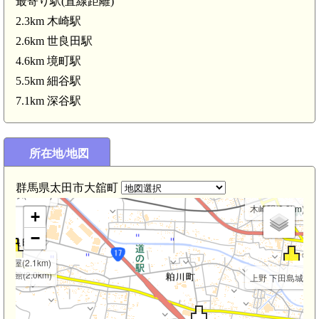
最寄り駅(直線距離)
2.3km 木崎駅
2.6km 世良田駅
4.6km 境町駅
5.5km 細谷駅
7.1km 深谷駅
所在地/地図
群馬県太田市大舘町
良田駅(2.6km)
木崎駅(2.3km)
+
−
陣屋(2.1km)
船田館(2.0km)
上野 下田島城(1.9