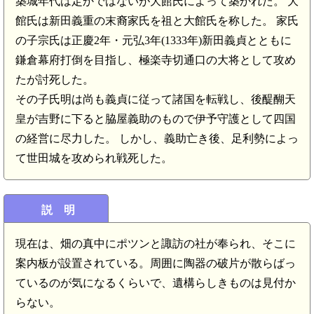
築城年代は定かではないが大館氏によって築かれた。 大
館氏は新田義重の末裔家氏を祖と大館氏を称した。 家氏
の子宗氏は正慶2年・元弘3年(1333年)新田義貞とともに
鎌倉幕府打倒を目指し、極楽寺切通口の大将として攻め
たが討死した。
その子氏明は尚も義貞に従って諸国を転戦し、後醍醐天
皇が吉野に下ると脇屋義助のもので伊予守護として四国
の経営に尽力した。 しかし、義助亡き後、足利勢によっ
て世田城を攻められ戦死した。
説 明
現在は、畑の真中にポツンと諏訪の社が奉られ、そこに
案内板が設置されている。周囲に陶器の破片が散らばっ
ているのが気になるくらいで、遺構らしきものは見付か
らない。