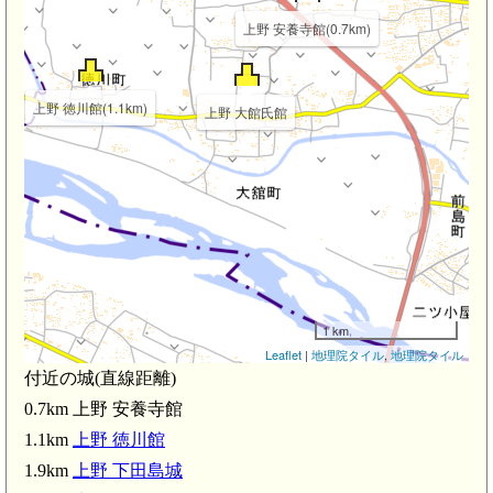
上野 安養寺館(0.7km)
上野 徳川館(1.1km)
上野 大館氏館
1 km
Leaflet
|
地理院タイル
,
地理院タイル
付近の城(直線距離)
0.7km 上野 安養寺館
1.1km
上野 徳川館
1.9km
上野 下田島城