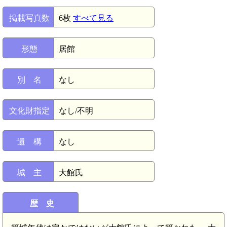
掲載写真数
6枚
すべて見る
形態
居館
別 名
なし
文化財指定
なし/不明
遺 構
なし
城 主
大館氏
歴 史