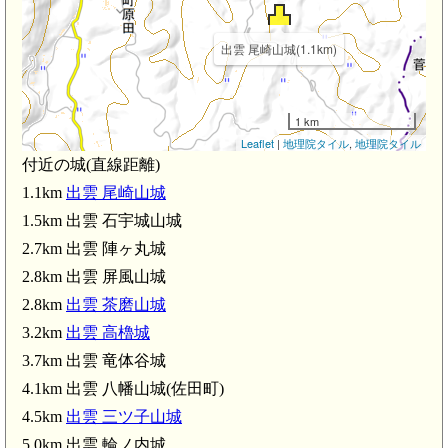
出雲 尾崎山城(1.1km)
1 km
Leaflet
|
地理院タイル
,
地理院タイル
付近の城(直線距離)
1.1km
出雲 尾崎山城
1.5km 出雲 石宇城山城
2.7km 出雲 陣ヶ丸城
2.8km 出雲 屏風山城
2.8km
出雲 茶磨山城
3.2km
出雲 高櫓城
3.7km 出雲 竜体谷城
4.1km 出雲 八幡山城(佐田町)
4.5km
出雲 三ツ子山城
5.0km 出雲 輪ノ内城