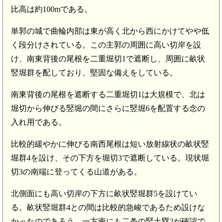
比高は約100mである。
単郭の城で曲輪内部は東が高く北から西にかけてやや低
く段分けされている。この主郭の周囲に高い切岸を設
け、南東背後の尾根を二重堀切1で遮断し、周囲に畝状
竪堀群を配しており、堅固な備えをしている。
南東背後の尾根を遮断する二重堀切1は大規模で、北は
堀切から伸びる竪堀の間にさらに竪堀6を配置する念の
入れ用である。
比較的緩やかに伸びる南西尾根は短い放射線状の畝状竪
堀群4を設け、その下方を堀切3で遮断している。現状堀
切3の南端に登ってくる山道がある。
北側面にも高い切岸の下方に畝状竪堀群5を設けてい
る。畝状竪堀群4との間は比較的急峻であるため設けな
かったのであろう。一方南にも二条の竪土塁2が確認で