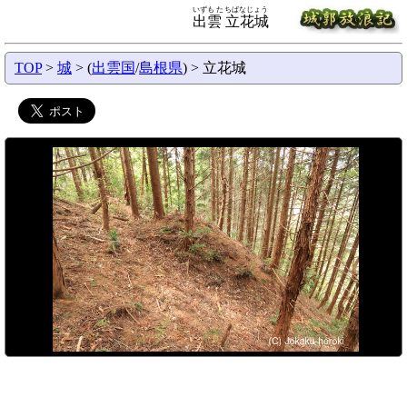
いずも たちばなじょう
出雲 立花城
TOP
>
城
> (
出雲国
/
島根県
) > 立花城