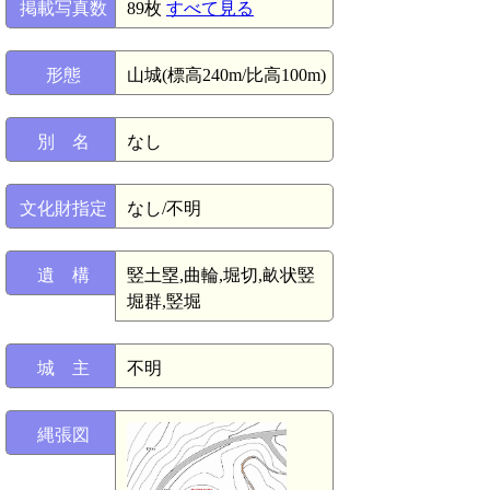
掲載写真数
89枚
すべて見る
形態
山城(標高240m/比高100m)
別 名
なし
文化財指定
なし/不明
遺 構
竪土塁,曲輪,堀切,畝状竪
堀群,竪堀
城 主
不明
縄張図