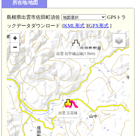
所在地/地図
島根県出雲市佐田町須佐
GPSトラ
ックデータダウンロード :[
KML形式
][
GPX形式
]
+
−
出雲 石宇城山城(1.5km)
出雲 立花城