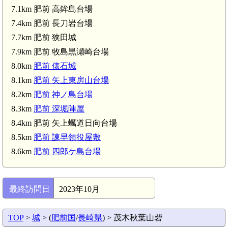
7.1km 肥前 高鉾島台場
7.4km 肥前 長刀岩台場
7.7km 肥前 狭田城
7.9km 肥前 牧島黒瀬崎台場
8.0km
肥前 俵石城
8.1km
肥前 矢上東房山台場
8.2km
肥前 神ノ島台場
8.3km
肥前 深堀陣屋
8.4km 肥前 矢上蠣道日向台場
8.5km
肥前 諫早領役屋敷
8.6km
肥前 四郎ケ島台場
最終訪問日
2023年10月
TOP
>
城
> (
肥前国
/
長崎県
) > 茂木秋葉山砦