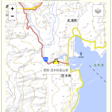
+
−
肥前 茂木秋葉山砦