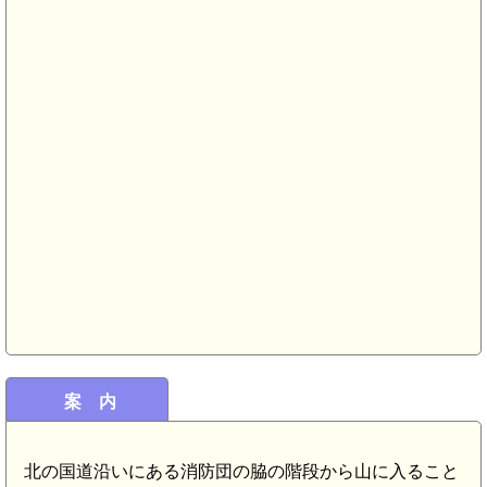
案 内
肥前 焼山城(6.5km)
北の国道沿いにある消防団の脇の階段から山に入ること