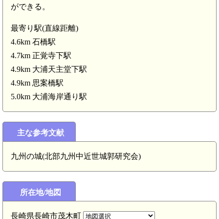
 桜馬場城(6.0km)
ができる。
最寄り駅(直線距離)
肥前 武功山尾根突端砦(5.5km)
4.6km 石橋駅
4.7km 正覚寺下駅
4.9km 大浦天主堂下駅
4.9km 思案橋駅
5.0km 大浦海岸通り駅
主な参考文献
九州の城(北部九州中近世城郭研究会)
所在地/地図
長崎県長崎市茂木町