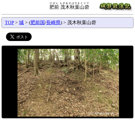
ひぜん もぎあきばやまとりで
肥前 茂木秋葉山砦
TOP
>
城
> (
肥前国
/
長崎県
) > 茂木秋葉山砦