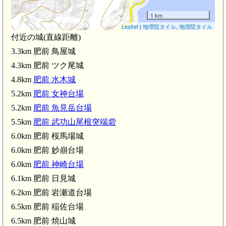
1 km
Leaflet
|
地理院タイル
,
地理院タイル
付近の城(直線距離)
3.3km 肥前 鳥屋城
4.3km 肥前 ツク尾城
4.8km
肥前 水木城
5.2km
肥前 女神台場
5.2km
肥前 魚見岳台場
5.5km
肥前 武功山尾根突端砦
6.0km 肥前 桜馬場城
6.0km 肥前 妙崩台場
6.0km
肥前 神崎台場
6.1km 肥前 日見城
6.2km 肥前 岩瀬道台場
6.5km 肥前 稲佐台場
6.5km 肥前 焼山城