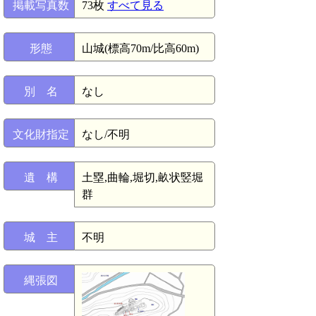
掲載写真数
73枚
すべて見る
形態
山城(標高70m/比高60m)
別 名
なし
文化財指定
なし/不明
遺 構
土塁,曲輪,堀切,畝状竪堀
群
城 主
不明
縄張図