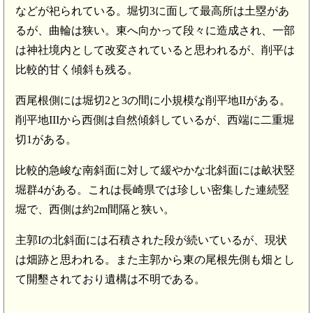
などが祀られている。堀切3に面して最高所は土塁があ
るが、曲輪は狭い。東へ向かって段々に造成され、一部
は神社境内として改変されていると思われるが、削平は
比較的甘く傾斜も残る。
西尾根側には堀切2と3の間に小規模な削平地IIがある。
削平地IIIから西側は自然傾斜しているが、西端に二重堀
切1がある。
比較的急峻な南斜面に対して緩やかな北斜面には畝状竪
堀群4がある。これは長崎県では珍しい密集した連続竪
堀で、西側は約2m間隔と狭い。
主郭Iの北斜面には石積された段が続いているが、現状
は畑跡と思われる。また主郭から東の尾根先側も畑とし
て開墾されており遺構は不明である。