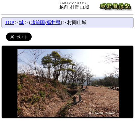
えちぜん むろこやまじょう
越前 村岡山城
TOP
>
城
> (
越前国
/
福井県
) > 村岡山城