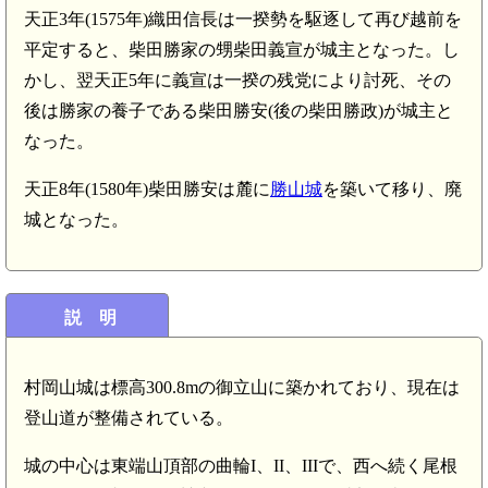
天正3年(1575年)織田信長は一揆勢を駆逐して再び越前を
平定すると、柴田勝家の甥柴田義宣が城主となった。し
かし、翌天正5年に義宣は一揆の残党により討死、その
後は勝家の養子である柴田勝安(後の柴田勝政)が城主と
なった。
天正8年(1580年)柴田勝安は麓に
勝山城
を築いて移り、廃
城となった。
説 明
村岡山城は標高300.8mの御立山に築かれており、現在は
登山道が整備されている。
城の中心は東端山頂部の曲輪I、II、IIIで、西へ続く尾根