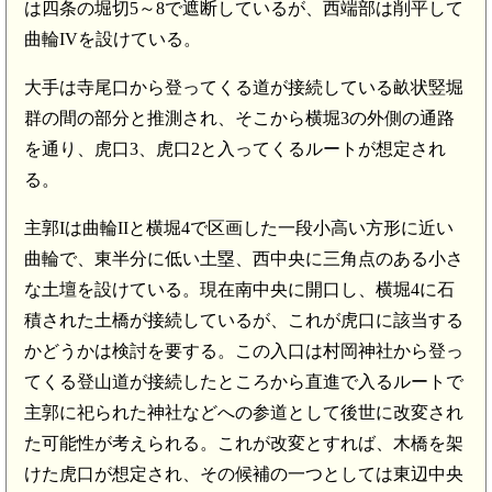
は四条の堀切5～8で遮断しているが、西端部は削平して
曲輪IVを設けている。
大手は寺尾口から登ってくる道が接続している畝状竪堀
群の間の部分と推測され、そこから横堀3の外側の通路
を通り、虎口3、虎口2と入ってくるルートが想定され
る。
主郭Iは曲輪IIと横堀4で区画した一段小高い方形に近い
曲輪で、東半分に低い土塁、西中央に三角点のある小さ
な土壇を設けている。現在南中央に開口し、横堀4に石
積された土橋が接続しているが、これが虎口に該当する
かどうかは検討を要する。この入口は村岡神社から登っ
てくる登山道が接続したところから直進で入るルートで
主郭に祀られた神社などへの参道として後世に改変され
た可能性が考えられる。これが改変とすれば、木橋を架
けた虎口が想定され、その候補の一つとしては東辺中央