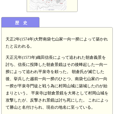
歴 史
天正2年(1574年)大野南袋七山家一向一揆によって築かれ
たと云われる。
天正元年(1573年)織田信長によって追われた朝倉義景を
討ち、信長に投降した朝倉景鏡はその後蜂起した一向一
揆によって追われ平泉寺を頼った。 朝倉氏が滅亡した
後、挙兵した越前一向一揆のひとつ、南袋七山家の一向
一揆が平泉寺門徒と戦う為に村岡山城に築城したのが始
まりという。 平泉寺は朝倉景鏡を大将として村岡山城を
攻撃したが、反撃され景鏡は討ち死にした。 これによっ
て勝山と名付けられ、現在の地名に至っている。