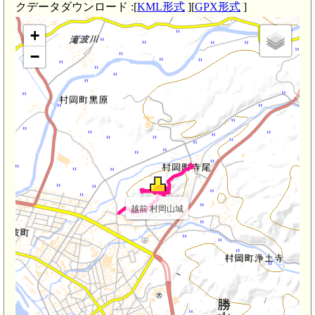
クデータダウンロード :[
KML形式
][
GPX形式
]
+
−
越前 村岡山城