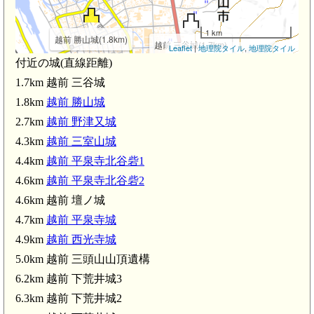
1 km
越前 勝山城(1.8km)
越前 三谷城(1.7km)
Leaflet
|
地理院タイル
,
地理院タイル
付近の城(直線距離)
1.7km 越前 三谷城
勝山駅(2.6km)
1.8km
越前 勝山城
2.7km
越前 野津又城
4.3km
越前 三室山城
4.4km
越前 平泉寺北谷砦1
4.6km
越前 平泉寺北谷砦2
4.6km 越前 壇ノ城
4.7km
越前 平泉寺城
4.9km
越前 西光寺城
5.0km 越前 三頭山山頂遺構
越前 三室山城(4.3km)
6.2km 越前 下荒井城3
6.3km 越前 下荒井城2