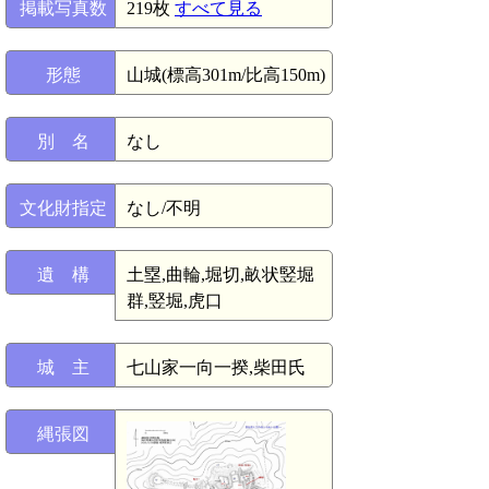
掲載写真数
219枚
すべて見る
形態
山城(標高301m/比高150m)
別 名
なし
文化財指定
なし/不明
遺 構
土塁,曲輪,堀切,畝状竪堀
群,竪堀,虎口
城 主
七山家一向一揆,柴田氏
縄張図