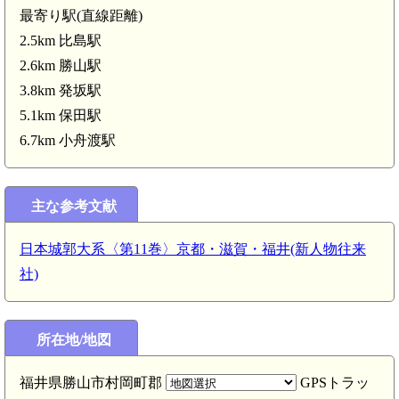
最寄り駅(直線距離)
2.5km 比島駅
2.6km 勝山駅
3.8km 発坂駅
5.1km 保田駅
6.7km 小舟渡駅
主な参考文献
日本城郭大系〈第11巻〉京都・滋賀・福井(新人物往来
社)
所在地/地図
越前 野津又城(2.7km)
福井県勝山市村岡町郡
GPSトラッ