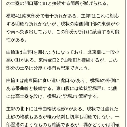
の土塁の開口部でII1と接続する箇所が挙げられる。
横堀4は南東部分で若干折れがある。主郭Iはこれに対応
する明確な折れがないが、現状の南側開口部の東側がや
や南へ突き出しており、この部分が折れに該当する可能
性がある。
曲輪IIは主郭Iを囲むようになっており、北東側に一段小
高いII1がある。東端虎口2で曲輪IIIと接続するが、この
部分の土塁は分厚く櫓門も想定できよう。
曲輪IIIは南東隅に食い違い虎口3があり、横堀3の外側に
ある帯曲輪と接続する。東山腹には畝状竪堀群1、北側
には高土塁を設け、横堀2と竪堀2で遮断する。
主郭の北下には帯曲輪状地形Vがある。現状では崩れた
土砂の堆積もあるが概ね傾斜し切岸も明確ではない。一
部竪溝のようなものも確認できるが、堀かどうかは明確