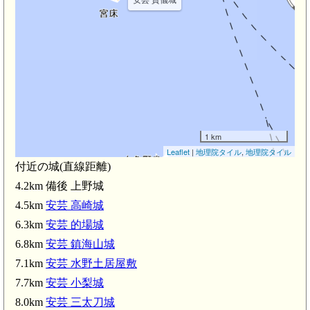
1 km
Leaflet
|
地理院タイル
,
地理院タイル
付近の城(直線距離)
4.2km 備後 上野城
4.5km
安芸 高崎城
6.3km
安芸 的場城
6.8km
安芸 鎮海山城
7.1km
安芸 水野土居屋敷
7.7km
安芸 小梨城
8.0km
安芸 三太刀城