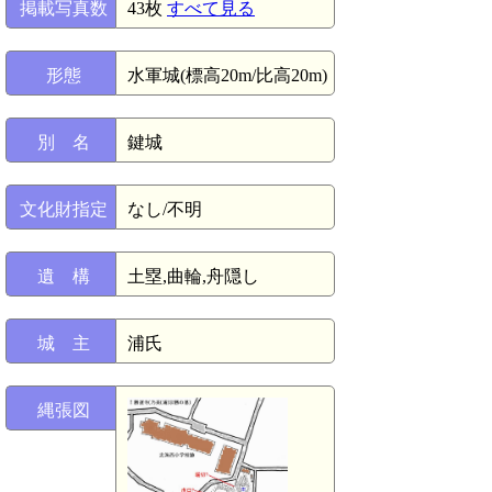
掲載写真数
43枚
すべて見る
形態
水軍城(標高20m/比高20m)
別 名
鍵城
文化財指定
なし/不明
遺 構
土塁,曲輪,舟隠し
城 主
浦氏
縄張図