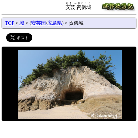
あき かぎじょう
安芸 賀儀城
TOP
>
城
> (
安芸国
/
広島県
) > 賀儀城