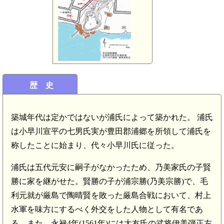
歴 史
築城年代は定かではないが浦氏によって築かれた。 浦氏
は小早川宣平の七男氏実が豊田郡浦郷を所領して浦氏を
称したことに始まり、代々小早川氏に従った。
浦氏は五代元安に嗣子がなかったため、乃美家氏の子賢
勝に家を継がせた。賢勝の子が浦宗勝(乃美宗勝)で、毛
利元就が厳島で陶晴賢を敗った厳島合戦において、村上
水軍を味方にするべく外交をした人物として有名であ
る。また、永禄4年(1561年)には大友氏の武将伊美弾正左