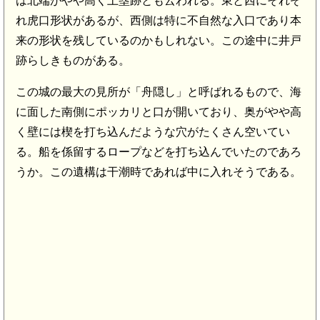
は北端がやや高く土塁跡とも云われる。東と西にそれぞ
れ虎口形状があるが、西側は特に不自然な入口であり本
来の形状を残しているのかもしれない。この途中に井戸
跡らしきものがある。
この城の最大の見所が「舟隠し」と呼ばれるもので、海
に面した南側にポッカリと口が開いており、奥がやや高
く壁には楔を打ち込んだような穴がたくさん空いてい
る。船を係留するロープなどを打ち込んでいたのであろ
うか。この遺構は干潮時であれば中に入れそうである。
木山城(8.3km)
安芸 三太刀城(8.0km)