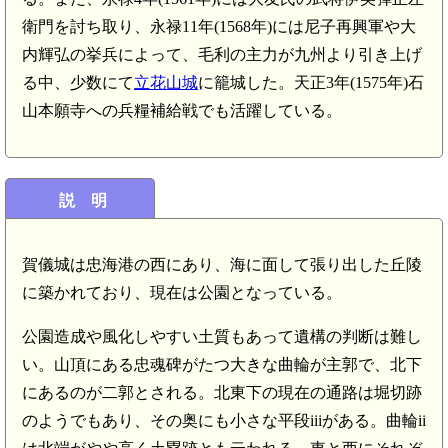
衛門を討ち取り、永禄11年(1568年)には尼子再興軍や大
内輝弘の挙兵によって、毛利の主力が九州より引き上げ
る中、少数にて
立花山城
に籠城した。天正3年(1575年)石
山本願寺への兵糧補給戦でも活躍している。
説 明
賀儀城は忠海港の西にあり、海に面して張り出した丘陵
に築かれており、現在は公園となっている。
公園造成や風化しやすい土質もあって遺構の判断は難し
い。山頂にある忠魂碑がたつ大きな曲輪が主郭で、北下
にあるのが二郭とされる。北東下の現在の通路は堀切跡
のようでもあり、その奥にも小さな平段iiiがある。曲輪ii